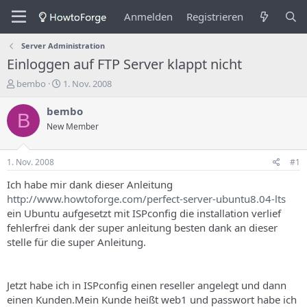
Anmelden
Registrieren
Server Administration
Einloggen auf FTP Server klappt nicht
E
E
bembo
1. Nov. 2008
r
r
s
s
bembo
B
t
t
New Member
e
e
l
l
l
l
1. Nov. 2008
#1
e
u
r
n
Ich habe mir dank dieser Anleitung
d
g
http://www.howtoforge.com/perfect-server-ubuntu8.04-lts
e
s
ein Ubuntu aufgesetzt mit ISPconfig die installation verlief
s
d
fehlerfrei dank der super anleitung besten dank an dieser
T
a
stelle für die super Anleitung.
h
t
e
u
m
m
a
Jetzt habe ich in ISPconfig einen reseller angelegt und dann
s
einen Kunden.Mein Kunde heißt web1 und passwort habe ich