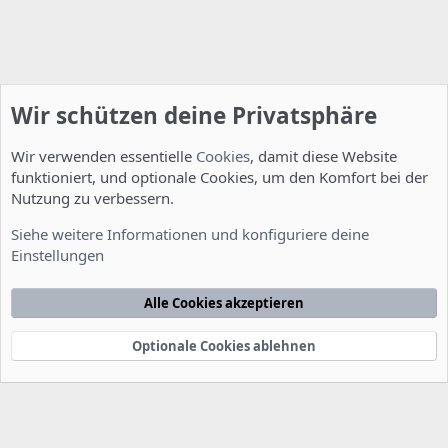
Wir schützen deine Privatsphäre
Wir verwenden essentielle
Cookies
, damit diese Website
funktioniert, und optionale Cookies, um den Komfort bei der
Nutzung zu verbessern.
Fragen zu Howtos
Siehe weitere Informationen und konfiguriere deine
Einstellungen
Cookies
Deutsch [Du]
Kontakt
Nutzungsbedingungen
Datenschutzerklärung
Hilfe
Alle Cookies akzeptieren
Startseite
R
S
S
Optionale Cookies ablehnen
®
Community platform by XenForo
© 2010-2022 XenForo Ltd.
-
Deutsch von
-
xenDach
©2010-2014
F
e
e
d