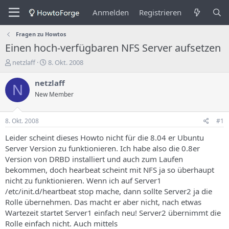
Anmelden
Registrieren
Fragen zu Howtos
Einen hoch-verfügbaren NFS Server aufsetzen
E
E
netzlaff
8. Okt. 2008
r
r
s
s
netzlaff
N
t
t
New Member
e
e
l
l
l
l
8. Okt. 2008
#1
e
u
r
n
Leider scheint dieses Howto nicht für die 8.04 er Ubuntu
d
g
Server Version zu funktionieren. Ich habe also die 0.8er
e
s
Version von DRBD installiert und auch zum Laufen
s
d
bekommen, doch hearbeat scheint mit NFS ja so überhaupt
T
a
nicht zu funktionieren. Wenn ich auf Server1
h
t
/etc/init.d/heartbeat stop mache, dann sollte Server2 ja die
e
u
m
m
Rolle übernehmen. Das macht er aber nicht, nach etwas
a
Wartezeit startet Server1 einfach neu! Server2 übernimmt die
s
Rolle einfach nicht. Auch mittels