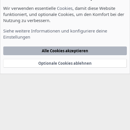
Wir verwenden essentielle
Cookies
, damit diese Website
funktioniert, und optionale Cookies, um den Komfort bei der
Nutzung zu verbessern.
Server Administration
Siehe weitere Informationen und konfiguriere deine
Einstellungen
Cookies
Deutsch [Du]
Kontakt
Nutzungsbedingungen
Datenschutzerklärung
Hilfe
Alle Cookies akzeptieren
Startseite
R
S
S
Optionale Cookies ablehnen
®
Community platform by XenForo
© 2010-2022 XenForo Ltd.
-
Deutsch von
-
xenDach
©2010-2014
F
e
e
d