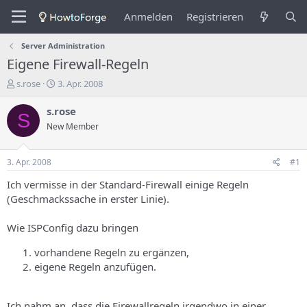
Anmelden
Registrieren
Server Administration
Eigene Firewall-Regeln
E
E
s.rose
3. Apr. 2008
r
r
s
s
s.rose
S
t
t
New Member
e
e
l
l
l
l
3. Apr. 2008
#1
e
u
r
n
Ich vermisse in der Standard-Firewall einige Regeln
d
g
(Geschmackssache in erster Linie).
e
s
s
d
Wie ISPConfig dazu bringen
T
a
h
t
vorhandene Regeln zu ergänzen,
e
u
eigene Regeln anzufügen.
m
m
a
s
Ich nahm an, dass die Firewallregeln irgendwo in einer