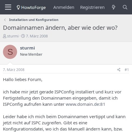
Anmelden
Registrieren
Installation und Konfiguration
Domainnamen ändern, aber wie oder wo?
E
E
sturmi
7. März 2008
r
r
s
s
sturmi
S
t
t
New Member
e
e
l
l
l
l
7. März 2008
#1
e
u
r
n
Hallo liebes Forum,
d
g
e
s
ich habe mir jetzt gerade ISPConfig installiert und kurz vor
s
d
Fertigstellung den Domainnamen eingegeben, damit ich
T
a
ISPConfig aufrufen kann unter
www.domain.de:81
h
t
e
u
m
m
Leider habe ich mich beim Domainnamen vertippt und kann
a
jetzt nicht auf ISPC zugreifen. Gibt es eine
s
Konfigurationsdatei, wo ich das Manuell ändern kann, bzw.