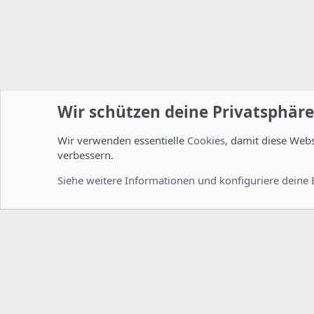
Wir schützen deine Privatsphäre
Wir verwenden essentielle
Cookies
, damit diese Web
Startseite
Foren
Linux Foren
Installation und Konfi
verbessern.
Cookies
Deutsch [Du]
Siehe weitere Informationen und konfiguriere deine 
Comm