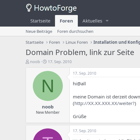
Startseite
Foren
Aktuelles
Neue Beiträge
Foren durchsuchen
Startseite
Foren
Linux Foren
Installation und Konfi
Domain Problem, link zur Seite
E
E
noob
17. Sep. 2010
r
r
s
s
17. Sep. 2010
t
t
N
hi@all
e
e
l
l
l
l
meine Domain ist derzeit down
e
u
(
http://XX.XX.XXX.XX/weiter?
)
noob
r
n
d
g
New Member
Grüße
e
s
s
d
T
a
17. Sep. 2010
h
t