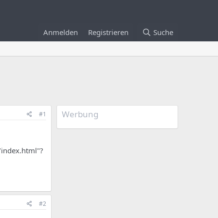
Anmelden
Registrieren
Suche
Werbung
#1
/index.html"?
#2