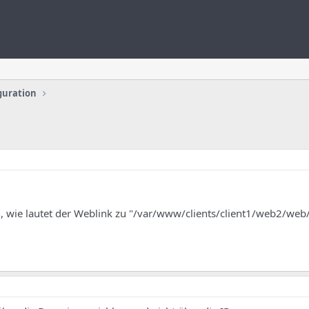
guration
, wie lautet der Weblink zu "/var/www/clients/client1/web2/web