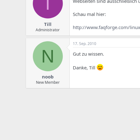
T
e
u
Webseiten sind ausschließlich 
m
m
a
Schau mal hier:
s
Till
http://www.faqforge.com/linux
Administrator
17. Sep. 2010
N
Gut zu wissen.
Danke, Till
noob
New Member