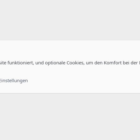
site funktioniert, und optionale Cookies, um den Komfort bei der
guration
Kontakt
Nutzungsb
Einstellungen
®
unity platform by XenForo
© 2010-2022 XenForo Ltd.
-
Deutsch von xenDach
©2010