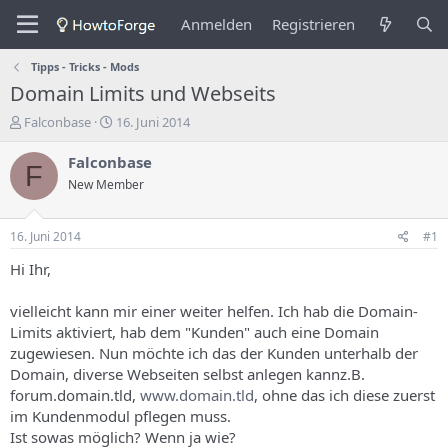
Anmelden
Registrieren
Tipps - Tricks - Mods
Domain Limits und Webseits
E
E
Falconbase
16. Juni 2014
r
r
s
s
Falconbase
F
t
t
New Member
e
e
l
l
l
l
16. Juni 2014
#1
e
u
r
n
Hi Ihr,
d
g
e
s
vielleicht kann mir einer weiter helfen. Ich hab die Domain-
s
d
Limits aktiviert, hab dem "Kunden" auch eine Domain
T
a
zugewiesen. Nun möchte ich das der Kunden unterhalb der
h
t
Domain, diverse Webseiten selbst anlegen kannz.B.
e
u
m
m
forum.domain.tld,
www.domain.tld
, ohne das ich diese zuerst
a
im Kundenmodul pflegen muss.
s
Ist sowas möglich? Wenn ja wie?