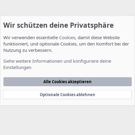
Wir schützen deine Privatsphäre
Wir verwenden essentielle
Cookies
, damit diese Website
funktioniert, und optionale Cookies, um den Komfort bei der
Nutzung zu verbessern.
Tipps - Tricks - Mods
Siehe weitere Informationen und konfiguriere deine
Einstellungen
Cookies
Deutsch [Du]
Kontakt
Nutzungsbedingungen
Datenschutzerklärung
Hilfe
Alle Cookies akzeptieren
Startseite
R
S
S
Optionale Cookies ablehnen
®
Community platform by XenForo
© 2010-2022 XenForo Ltd.
-
Deutsch von
-
xenDach
©2010-2014
F
e
e
d