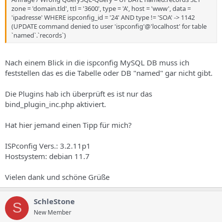
zone = 'domain.tld', ttl = '3600', type = 'A', host = 'www', data =
'ipadresse' WHERE ispconfig_id = '24' AND type != 'SOA' -> 1142
(UPDATE command denied to user 'ispconfig'@'localhost' for table
`named`.`records`)
Nach einem Blick in die ispconfig MySQL DB muss ich
feststellen das es die Tabelle oder DB "named" gar nicht gibt.
Die Plugins hab ich überprüft es ist nur das
bind_plugin_inc.php aktiviert.
Hat hier jemand einen Tipp für mich?
ISPconfig Vers.: 3.2.11p1
Hostsystem: debian 11.7
Vielen dank und schöne Grüße
SchleStone
S
New Member