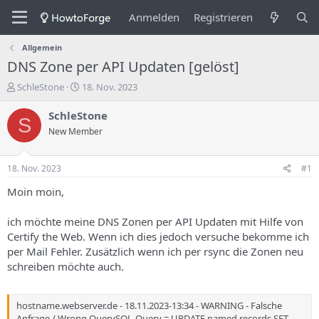
Anmelden
Registrieren
Allgemein
DNS Zone per API Updaten [gelöst]
E
E
SchleStone
18. Nov. 2023
r
r
s
s
SchleStone
S
t
t
New Member
e
e
l
l
l
l
18. Nov. 2023
#1
e
u
r
n
Moin moin,
d
g
e
s
ich möchte meine DNS Zonen per API Updaten mit Hilfe von
s
d
Certify the Web. Wenn ich dies jedoch versuche bekomme ich
T
a
per Mail Fehler. Zusätzlich wenn ich per rsync die Zonen neu
h
t
schreiben möchte auch.
e
u
m
m
a
s
hostname.webserver.de - 18.11.2023-13:34 - WARNING - Falsche
Anfrage / Wrong QuerySQL-Query = UPDATE named.records SET