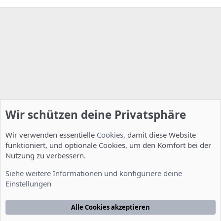
Wir schützen deine Privatsphäre
Wir verwenden essentielle
Cookies
, damit diese Website
funktioniert, und optionale Cookies, um den Komfort bei der
Nutzung zu verbessern.
Allgemein
Siehe weitere Informationen und konfiguriere deine
Einstellungen
Cookies
Deutsch [Du]
Kontakt
Nutzungsbedingungen
Datenschutzerklärung
Hilfe
Alle Cookies akzeptieren
Startseite
R
S