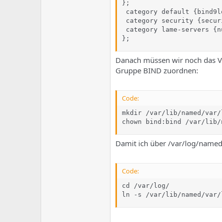
};

 category default {bind9lo
 category security {securi
 category lame-servers {nu
};
Danach müssen wir noch das Ve
Gruppe BIND zuordnen:
Code:
mkdir /var/lib/named/var/l
chown bind:bind /var/lib/
Damit ich über /var/log/named/
Code:
cd /var/log/

ln -s /var/lib/named/var/