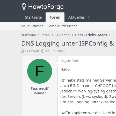
Startseite
Foren
Aktuelles
Neue Beiträge
Foren durchsuchen
Startseite
Foren
ISPConfig
Tipps - Tricks - Mods
DNS Logging unter ISPConfig & 
E
E
Feanwulf
12. Juni 2008
r
r
s
s
12. Juni 2008
t
t
F
Hallo,
e
e
l
l
l
l
ich habe stets meinen Server 
e
u
auch BIND in einer CHROOT Umg
Feanwulf
r
n
jedoch in /var/log/syslog gesc
d
g
Member
des Servers (bzw. syslogd). Z
e
s
um das Logging unter /var/log
s
d
T
a
h
t
Dafür kopieren wir die Datei i