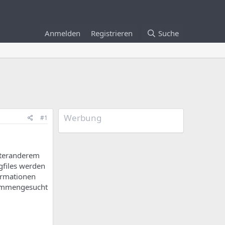
Anmelden
Registrieren
Suche
Werbung
#1
nteranderem
gfiles werden
formationen
sammengesucht