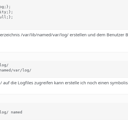
g;};

ty;};

ll;};

rzeichnis /var/lib/named/var/log/ erstellen und dem Benutzer 
og/

named/var/log/
 auf die Logfiles zugreifen kann erstelle ich noch einen symboli
log/ named