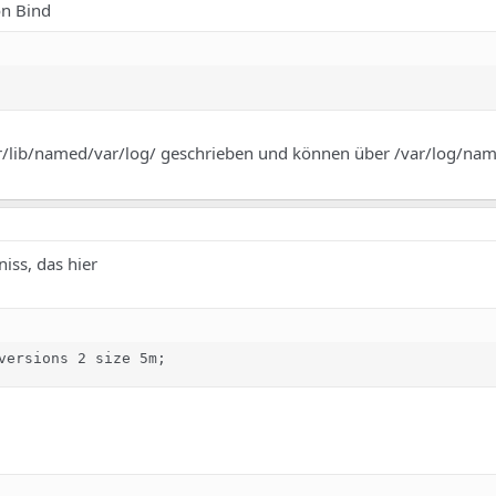
on Bind
ar/lib/named/var/log/ geschrieben und können über /var/log/na
iss, das hier
versions 2 size 5m;