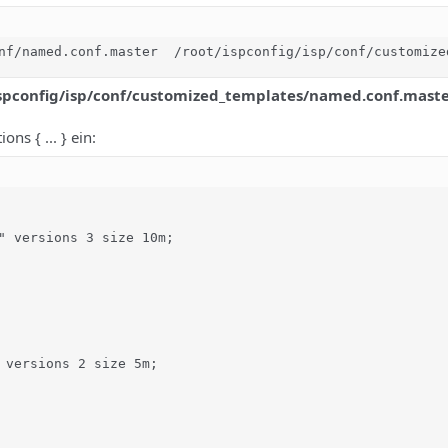
nf/named.conf.master  /root/ispconfig/isp/conf/customize
ispconfig/isp/conf/customized_templates/
named.conf.mast
ns { ... } ein:
" versions 3 size 10m;

 versions 2 size 5m;
