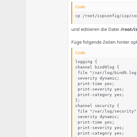
e
u
m
m
Code:
a
cp /root/ispconfig/isp/co
s
und editieren die Datei
/root/
Füge folgende Zeilen hinter optio
Code:
logging {

channel bind9log {

 file "/var/log/bind9.log
 severity dynamic;

 print-time yes;

 print-severity yes;

 print-category yes;

};

channel security {

 file "/var/log/security"
 severity dynamic;

 print-time yes;

 print-severity yes;

 print-category yes;
