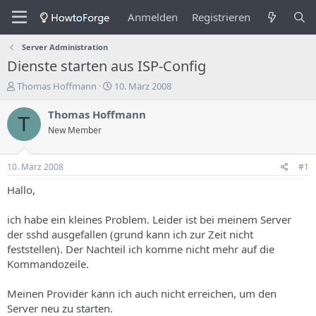
Anmelden
Registrieren
Server Administration
Dienste starten aus ISP-Config
E
E
Thomas Hoffmann
10. März 2008
r
r
s
s
Thomas Hoffmann
T
t
t
New Member
e
e
l
l
l
l
10. März 2008
#1
e
u
r
n
Hallo,
d
g
e
s
ich habe ein kleines Problem. Leider ist bei meinem Server
s
d
der sshd ausgefallen (grund kann ich zur Zeit nicht
T
a
feststellen). Der Nachteil ich komme nicht mehr auf die
h
t
Kommandozeile.
e
u
m
m
a
Meinen Provider kann ich auch nicht erreichen, um den
s
Server neu zu starten.