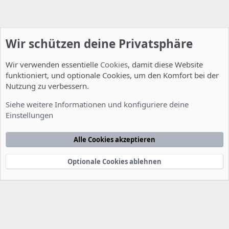
Wir schützen deine Privatsphäre
Wir verwenden essentielle
Cookies
, damit diese Website
funktioniert, und optionale Cookies, um den Komfort bei der
Nutzung zu verbessern.
Fragen zu Howtos
Siehe weitere Informationen und konfiguriere deine
Einstellungen
Cookies
Deutsch [Du]
Kontakt
Nutzungsbedingungen
Datenschutzerklärung
Hilfe
Alle Cookies akzeptieren
Startseite
R
S
S
Optionale Cookies ablehnen
®
Community platform by XenForo
© 2010-2022 XenForo Ltd.
-
Deutsch von
-
xenDach
©2010-2014
F
e
e
d