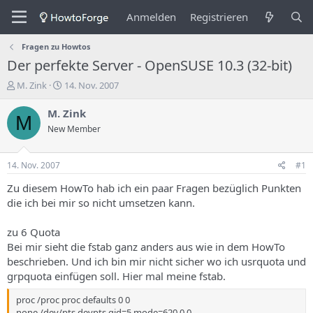
Anmelden
Registrieren
Fragen zu Howtos
Der perfekte Server - OpenSUSE 10.3 (32-bit)
E
E
M. Zink
14. Nov. 2007
r
r
s
s
M. Zink
M
t
t
New Member
e
e
l
l
l
l
14. Nov. 2007
#1
e
u
r
n
Zu diesem HowTo hab ich ein paar Fragen bezüglich Punkten
d
g
die ich bei mir so nicht umsetzen kann.
e
s
s
d
zu 6 Quota
T
a
Bei mir sieht die fstab ganz anders aus wie in dem HowTo
h
t
beschrieben. Und ich bin mir nicht sicher wo ich usrquota und
e
u
m
m
grpquota einfügen soll. Hier mal meine fstab.
a
s
proc /proc proc defaults 0 0
none /dev/pts devpts gid=5,mode=620 0 0