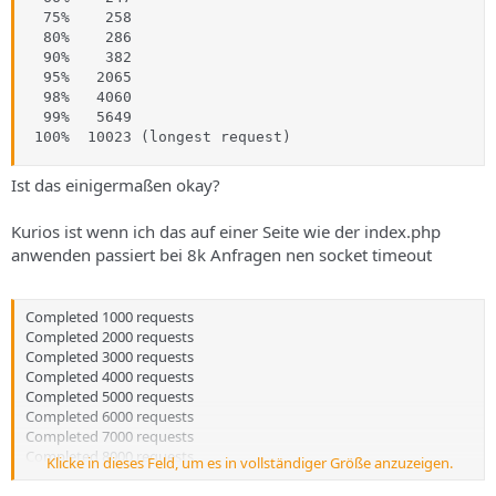
  75%    258

  80%    286

  90%    382

  95%   2065

  98%   4060

  99%   5649

 100%  10023 (longest request)
Ist das einigermaßen okay?
Kurios ist wenn ich das auf einer Seite wie der index.php
anwenden passiert bei 8k Anfragen nen socket timeout
Completed 1000 requests
Completed 2000 requests
Completed 3000 requests
Completed 4000 requests
Completed 5000 requests
Completed 6000 requests
Completed 7000 requests
Completed 8000 requests
Klicke in dieses Feld, um es in vollständiger Größe anzuzeigen.
apr_socket_recv: Connection timed out (110)
Total of 8281 requests completed