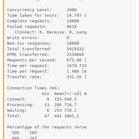
Concurrency Level:      1000

Time taken for tests:   14.797 s

Complete requests:      10000

Failed requests:        9619

   (Connect: 0, Receive: 0, Leng

Write errors:           0

Non-2xx responses:      10000

Total transferred:      5019332

HTML transferred:       2514666

Requests per second:    675.80 [

Time per request:       1479.723

Time per request:       1.480 [m

Transfer rate:          331.26 [

Connection Times (ms)

              min  mean[+/-sd] m

Connect:        0  155 540.3

Processing:    13  286 716.7

Waiting:        6  253 719.1

Total:         47  441 1001.2

Percentage of the requests serve

  50%    205

  66%    247
