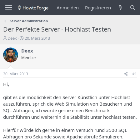
Anmelden
Registrieren
Server Administration
Der Perfekte Server - Hochlast Testen
E
E
Deex
20. März 2013
r
r
s
s
Deex
t
t
Member
e
e
l
l
l
l
20. März 2013
#1
e
u
r
n
Hi,
d
g
e
s
gibt es die möglichkeit den Server Künstlich unter Hochlast
s
d
auszuführen, sprich die Web Simulation von Besuchern und
T
a
SQL Abfragen, ich würde gerne einen Benchmark
h
t
durchführen und weiterhin die Stabilität unter hochlast testen.
e
u
m
m
a
Hierfür würde ich gerne in einem Versuch rund 3500 SQL
s
Abfragen pro Sekunde sowie Apache abrufe Simulieren.