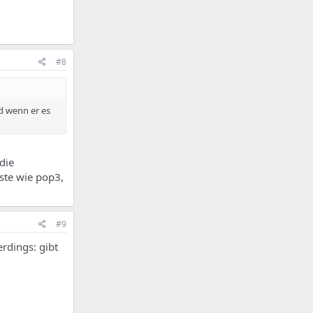
#8
d wenn er es
die
nste wie pop3,
#9
erdings: gibt