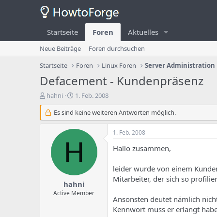
Startseite
Foren
Aktuelles
Neue Beiträge
Foren durchsuchen
Startseite
Foren
Linux Foren
Server Administration
Defacement - Kundenpräsenz
E
E
hahni
1. Feb. 2008
r
r
s
Es sind keine weiteren Antworten möglich.
s
t
t
e
e
1. Feb. 2008
l
l
H
l
l
Hallo zusammen,
e
u
r
n
leider wurde von einem Kunden
d
g
Mitarbeiter, der sich so profilie
e
s
hahni
s
d
Active Member
Ansonsten deutet nämlich nicht
T
a
h
t
Kennwort muss er erlangt habe