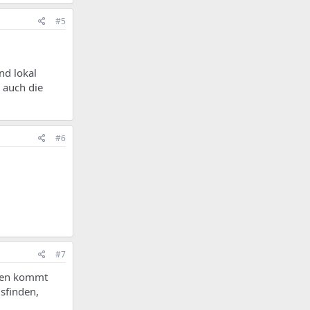
#5
nd lokal
 auch die
#6
#7
eien kommt
sfinden,