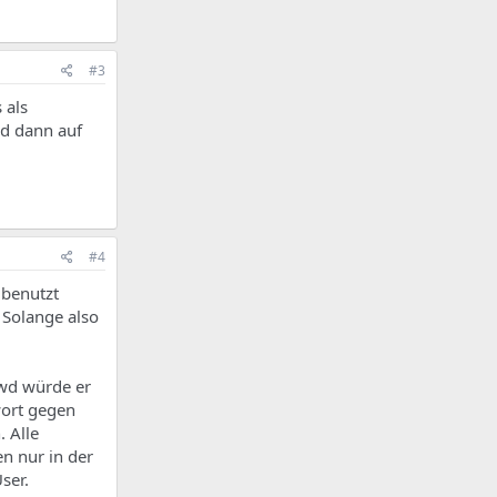
#3
 als
nd dann auf
#4
 benutzt
 Solange also
swd würde er
wort gegen
. Alle
en nur in der
ser.