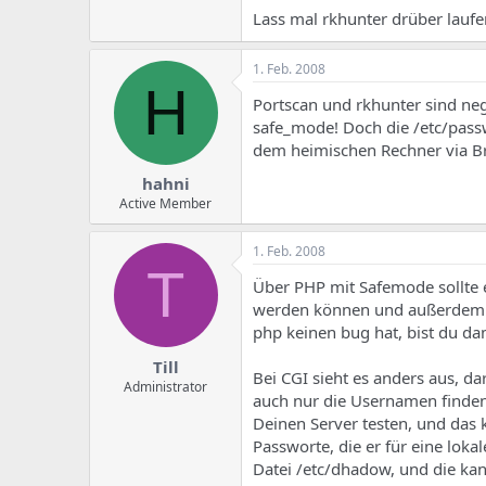
Lass mal rkhunter drüber lauf
1. Feb. 2008
H
Portscan und rkhunter sind nega
safe_mode! Doch die /etc/pass
dem heimischen Rechner via Br
hahni
Active Member
1. Feb. 2008
T
Über PHP mit Safemode sollte 
werden können und außerdem ein
php keinen bug hat, bist du da
Till
Bei CGI sieht es anders aus, da
Administrator
auch nur die Usernamen finden,
Deinen Server testen, und das 
Passworte, die er für eine lok
Datei /etc/dhadow, und die kan