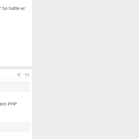
So hätte er
#2
Dein PHP