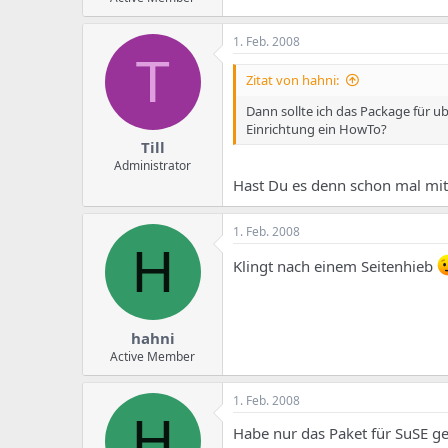
1. Feb. 2008
T
Zitat von hahni:
Dann sollte ich das Package für ubu
Einrichtung ein HowTo?
Till
Administrator
Hast Du es denn schon mal mi
1. Feb. 2008
H
Klingt nach einem Seitenhieb
hahni
Active Member
1. Feb. 2008
H
Habe nur das Paket für SuSE gef