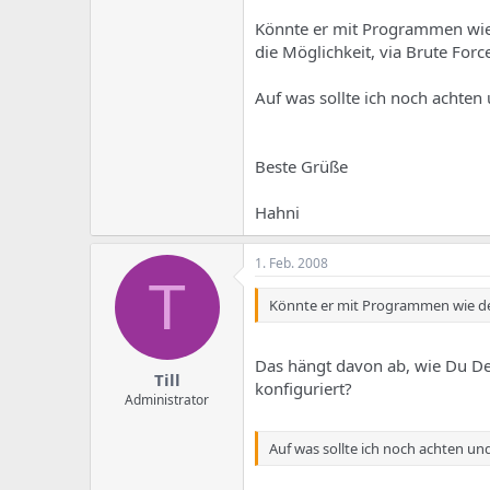
e
u
m
m
Könnte er mit Programmen wie
a
die Möglichkeit, via Brute For
s
Auf was sollte ich noch achten
Beste Grüße
Hahni
1. Feb. 2008
T
Könnte er mit Programmen wie de
Das hängt davon ab, wie Du Dei
Till
konfiguriert?
Administrator
Auf was sollte ich noch achten un