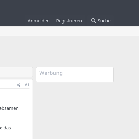
Anmelden
Registrieren
Suche
Werbung
#1
liebsamen
: das