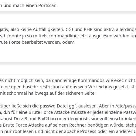
en und mach einen Portscan.
tiv, also keine Auffälligkeiten. CGI und PHP sind aktiv, allerdings
wd könnte ja so mittels commandliner etc. ausgelesen werden u
ute Force bearbeitet werden, oder?
es nicht möglich sein, da dann einige Kommandos wie exec nicht
e open basedir restriction auf das web Verzeichnis gesetzt ist.
mit schonmal halbwegs auf der sicheren Seite.
rüber ließe sich die passwd Datei ggf. auslesen. Aber in /etc/pas
 d.h für eine Brute Force Attacke müsste er jedes einzelne Pass
kannst Du z.B. mit Fail2ban oder denyhosts sinnvoll einschränken
ale Brute Force Attacke auf seinem Rechner benötigen würde, steh
n nur root lesen und nicht der apache Prozess oder ein anderer U