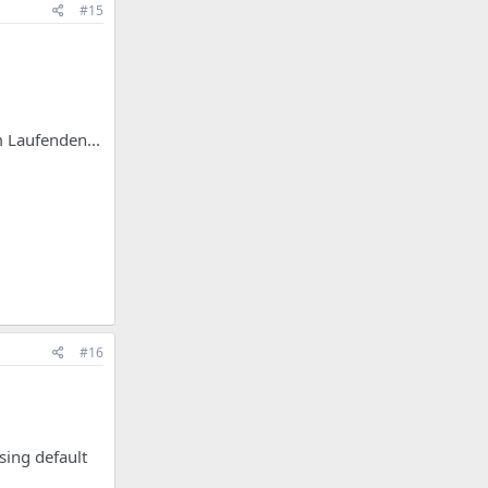
#15
m Laufenden...
#16
sing default