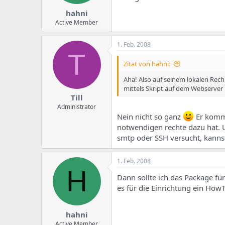
hahni
Active Member
1. Feb. 2008
T
Zitat von hahni:
Aha! Also auf seinem lokalen Rech
mittels Skript auf dem Webserver p
Till
Administrator
Nein nicht so ganz
Er kommt
notwendigen rechte dazu hat. U
smtp oder SSH versucht, kannst
1. Feb. 2008
H
Dann sollte ich das Package für
es für die Einrichtung ein How
hahni
Active Member