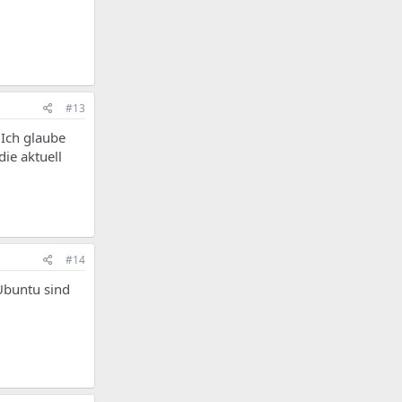
#13
 Ich glaube
die aktuell
#14
Ubuntu sind