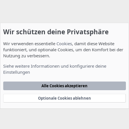
Wir schützen deine Privatsphäre
Wir verwenden essentielle
Cookies
, damit diese Website
funktioniert, und optionale Cookies, um den Komfort bei der
Nutzung zu verbessern.
Allgemein
Siehe weitere Informationen und konfiguriere deine
Einstellungen
Cookies
Deutsch [Du]
Kontakt
Nutzungsbedingungen
Datenschutzerklärung
Hilfe
Alle Cookies akzeptieren
Startseite
R
S
S
Optionale Cookies ablehnen
®
Community platform by XenForo
© 2010-2022 XenForo Ltd.
-
Deutsch von
-
xenDach
©2010-2014
F
e
e
d