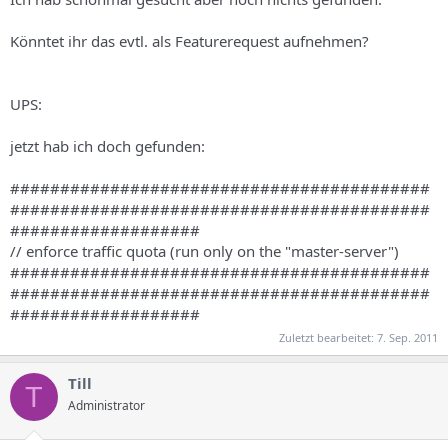
Könntet ihr das evtl. als Featurerequest aufnehmen?
UPS:
jetzt hab ich doch gefunden:
##########################################
##########################################
###################
// enforce traffic quota (run only on the "master-server")
##########################################
##########################################
###################
Zuletzt bearbeitet:
7. Sep. 2011
Till
T
Administrator