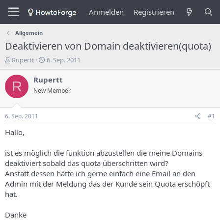
Anmelden
Registrieren
Allgemein
Deaktivieren von Domain deaktivieren(quota)
E
E
Rupertt
6. Sep. 2011
r
r
s
s
Rupertt
R
t
t
New Member
e
e
l
l
l
l
6. Sep. 2011
#1
e
u
r
n
Hallo,
d
g
e
s
ist es möglich die funktion abzustellen die meine Domains
s
d
deaktiviert sobald das quota überschritten wird?
T
a
Anstatt dessen hätte ich gerne einfach eine Email an den
h
t
Admin mit der Meldung das der Kunde sein Quota erschöpft
e
u
m
m
hat.
a
s
Danke