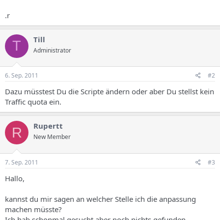
.r
Till
T
Administrator
6. Sep. 2011
#2
Dazu müsstest Du die Scripte ändern oder aber Du stellst kein
Traffic quota ein.
Rupertt
R
New Member
7. Sep. 2011
#3
Hallo,
kannst du mir sagen an welcher Stelle ich die anpassung
machen müsste?
Ich hab schonmal gesucht aber noch nichts gefunden.