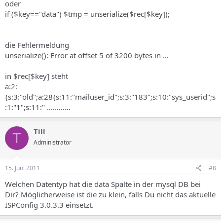
oder
if ($key=="data") $tmp = unserialize($rec[$key]);
die Fehlermeldung
unserialize(): Error at offset 5 of 3200 bytes in ...
in $rec[$key] steht
a:2:
{s:3:"old";a:28{s:11:"mailuser_id";s:3:"183";s:10:"sys_userid";s
:1:"1";s:11:" ............
Till
T
Administrator
15. Juni 2011
#8
Welchen Datentyp hat die data Spalte in der mysql DB bei
Dir? Möglicherweise ist die zu klein, falls Du nicht das aktuelle
ISPConfig 3.0.3.3 einsetzt.