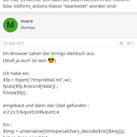
bzw. listform_actions Klasse "bearbeitet" worden sind.
mare
M
Member
15. Juni 2011
#11
Im Browser sahen die Strings identisch aus.
(Muß ja auch so sein
)
Ich habe ein
$fp = fopen("/tmp/detail.txt",w) ;
fputs($fp,$record['data']) ;
fclose($fp) ;
eingebaut und dann das Übel gefunden :
a:2:{s:3:&quot;old&quot;;a
Ein :
$tmp = unserialize(htmlspecialchars_decode($rec[$key]));