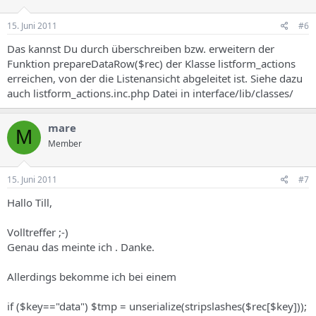
15. Juni 2011
#6
Das kannst Du durch überschreiben bzw. erweitern der
Funktion prepareDataRow($rec) der Klasse listform_actions
erreichen, von der die Listenansicht abgeleitet ist. Siehe dazu
auch listform_actions.inc.php Datei in interface/lib/classes/
mare
M
Member
15. Juni 2011
#7
Hallo Till,
Volltreffer ;-)
Genau das meinte ich . Danke.
Allerdings bekomme ich bei einem
if ($key=="data") $tmp = unserialize(stripslashes($rec[$key]));