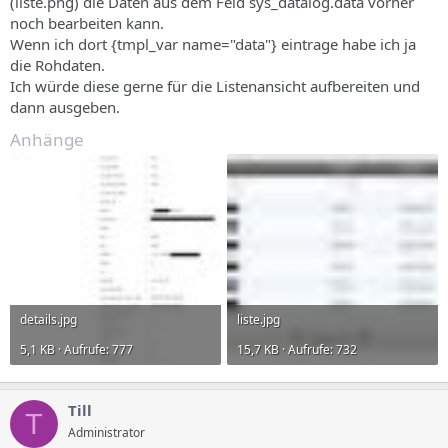
(liste.png) die Daten aus dem Feld sys_datalog.data vorher
noch bearbeiten kann.
Wenn ich dort {tmpl_var name="data"} eintrage habe ich ja
die Rohdaten.
Ich würde diese gerne für die Listenansicht aufbereiten und
dann ausgeben.
Anhänge
details.jpg
liste.jpg
5,1 KB · Aufrufe: 777
15,7 KB · Aufrufe: 732
Till
T
Administrator