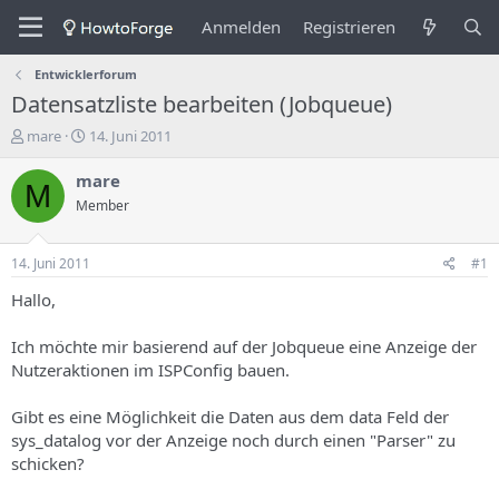
Anmelden
Registrieren
Entwicklerforum
Datensatzliste bearbeiten (Jobqueue)
E
E
mare
14. Juni 2011
r
r
s
s
mare
M
t
t
Member
e
e
l
l
l
l
14. Juni 2011
#1
e
u
r
n
Hallo,
d
g
e
s
Ich möchte mir basierend auf der Jobqueue eine Anzeige der
s
d
Nutzeraktionen im ISPConfig bauen.
T
a
h
t
Gibt es eine Möglichkeit die Daten aus dem data Feld der
e
u
m
m
sys_datalog vor der Anzeige noch durch einen "Parser" zu
a
schicken?
s