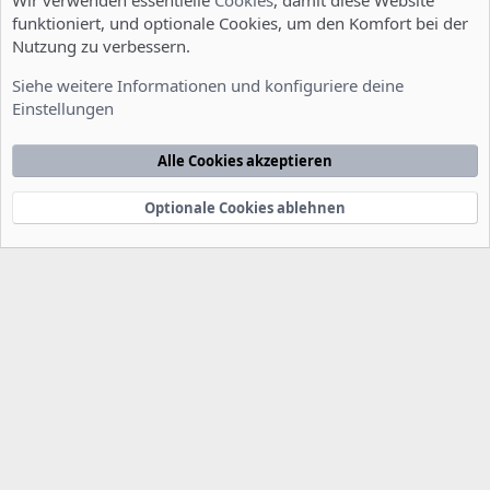
Wir verwenden essentielle
Cookies
, damit diese Website
funktioniert, und optionale Cookies, um den Komfort bei der
Nutzung zu verbessern.
Entwicklerforum
Siehe weitere Informationen und konfiguriere deine
Einstellungen
Cookies
Deutsch [Du]
Kontakt
Nutzungsbedingungen
Datenschutzerklärung
Hilfe
Alle Cookies akzeptieren
Startseite
R
S
S
Optionale Cookies ablehnen
®
Community platform by XenForo
© 2010-2022 XenForo Ltd.
-
Deutsch von
-
xenDach
©2010-2014
F
e
e
d