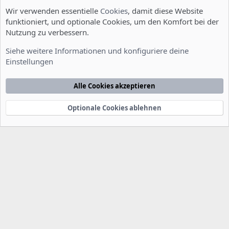
Wir verwenden essentielle
Cookies
, damit diese Website
funktioniert, und optionale Cookies, um den Komfort bei der
Nutzung zu verbessern.
Server Administration
Siehe weitere Informationen und konfiguriere deine
Einstellungen
Cookies
Deutsch [Du]
Kontakt
Nutzungsbedingungen
Datenschutzerklärung
Hilfe
Alle Cookies akzeptieren
Startseite
R
S
S
Optionale Cookies ablehnen
®
Community platform by XenForo
© 2010-2022 XenForo Ltd.
-
Deutsch von
-
xenDach
©2010-2014
F
e
e
d