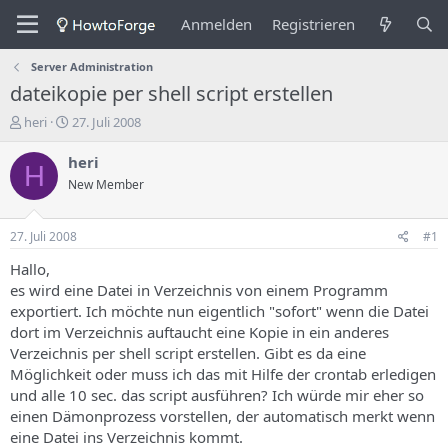
Anmelden
Registrieren
Server Administration
dateikopie per shell script erstellen
E
E
heri
27. Juli 2008
r
r
s
s
heri
H
t
t
New Member
e
e
l
l
l
l
27. Juli 2008
#1
e
u
r
n
Hallo,
d
g
es wird eine Datei in Verzeichnis von einem Programm
e
s
exportiert. Ich möchte nun eigentlich "sofort" wenn die Datei
s
d
dort im Verzeichnis auftaucht eine Kopie in ein anderes
T
a
Verzeichnis per shell script erstellen. Gibt es da eine
h
t
Möglichkeit oder muss ich das mit Hilfe der crontab erledigen
e
u
m
m
und alle 10 sec. das script ausführen? Ich würde mir eher so
a
einen Dämonprozess vorstellen, der automatisch merkt wenn
s
eine Datei ins Verzeichnis kommt.