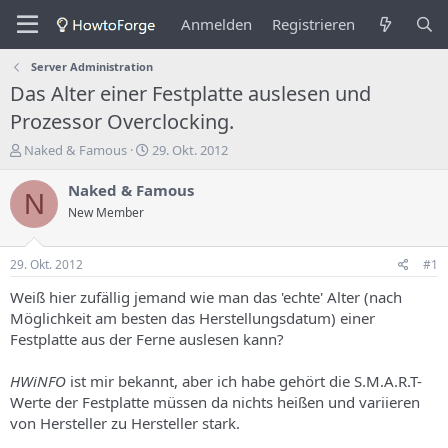
Anmelden
Registrieren
Server Administration
Das Alter einer Festplatte auslesen und
Prozessor Overclocking.
E
E
Naked & Famous
29. Okt. 2012
r
r
s
s
Naked & Famous
N
t
t
New Member
e
e
l
l
l
l
29. Okt. 2012
#1
e
u
r
n
Weiß hier zufällig jemand wie man das 'echte' Alter (nach
d
g
Möglichkeit am besten das Herstellungsdatum) einer
e
s
Festplatte aus der Ferne auslesen kann?
s
d
T
a
HWiNFO
ist mir bekannt, aber ich habe gehört die S.M.A.R.T-
h
t
Werte der Festplatte müssen da nichts heißen und variieren
e
u
m
m
von Hersteller zu Hersteller stark.
a