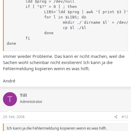
        ldd $prog > /dev/null

        if [ "$?" = 0 ] ; then

                LIBS=`ldd $prog | awk '{ print $3 }'`

                for l in $LIBS; do

                        mkdir ./`dirname $l` > /dev/n
                        cp $l ./$l

                done

        fi

done
immer wieder Probleme. Das kann er nciht machen, weil die
Sachen wohl scheinbar nicht existieren! Ich kann ja die
Fehlermeldung kopieren wenn es was hilft.
André
Till
T
Administrator
29. Feb. 2008
#12
Ich kann ja die Fehlermeldung kopieren wenn es was hilft.