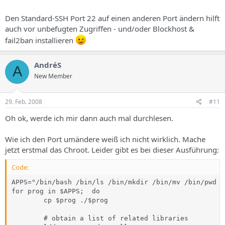
Den Standard-SSH Port 22 auf einen anderen Port ändern hilft
auch vor unbefugten Zugriffen - und/oder Blockhost &
fail2ban installieren
AndréS
A
New Member
29. Feb. 2008
#11
Oh ok, werde ich mir dann auch mal durchlesen.
Wie ich den Port umändere weiß ich nicht wirklich. Mache
jetzt erstmal das Chroot. Leider gibt es bei dieser Ausführung:
Code:
APPS="/bin/bash /bin/ls /bin/mkdir /bin/mv /bin/pwd /
for prog in $APPS;  do

        cp $prog ./$prog

        # obtain a list of related libraries
