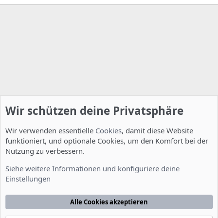
Wir schützen deine Privatsphäre
Wir verwenden essentielle
Cookies
, damit diese Website
funktioniert, und optionale Cookies, um den Komfort bei der
Nutzung zu verbessern.
Allgemein
Siehe weitere Informationen und konfiguriere deine
Einstellungen
Cookies
Deutsch [Du]
Kontakt
Nutzungsbedingungen
Datenschutzerklärung
Hilfe
Alle Cookies akzeptieren
Startseite
R
S