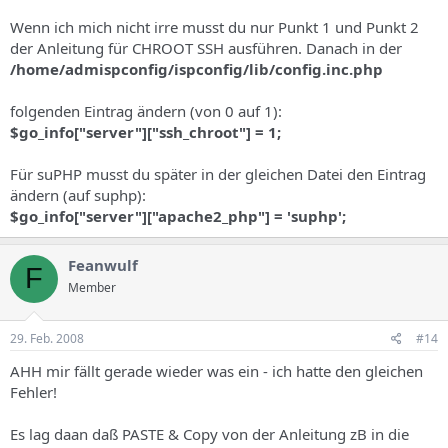
Wenn ich mich nicht irre musst du nur Punkt 1 und Punkt 2
der Anleitung für CHROOT SSH ausführen. Danach in der
/home/admispconfig/ispconfig/lib/config.inc.php
folgenden Eintrag ändern (von 0 auf 1):
$go_info["server"]["ssh_chroot"] = 1;
Für suPHP musst du später in der gleichen Datei den Eintrag
ändern (auf suphp):
$go_info["server"]["apache2_php"] = 'suphp';
Feanwulf
F
Member
29. Feb. 2008
#14
AHH mir fällt gerade wieder was ein - ich hatte den gleichen
Fehler!
Es lag daan daß PASTE & Copy von der Anleitung zB in die