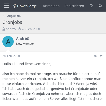
Anmelden
Registrieren
Allgemein
Cronjobs
E
E
AndréS
28. Feb. 2008
r
r
s
s
AndréS
A
t
t
New Member
e
e
l
l
l
l
28. Feb. 2008
#1
e
u
r
n
Hallo Till und liebe Gemeinde,
d
g
e
s
also ich habe da mal ne Frage. Ich brauche für ein Script auf
s
d
meinen Server ein Cronjob. Ich weiß bei Confixx konnte man
T
a
diese einfach einrichten. Geht das hier auch? Wenn ja wie?
h
t
Ich habe auch dran gedacht irgendwo bei Cronjob.de oder
e
u
m
m
sowas einfach ein Cronjob zu nehmen, aber ich mag es doch
a
lieber wenn das auf meinem Server alles liegt. Ist mir sicherer.
s