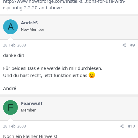
http://www.howtoforge.com/install-s...tions-for-use-with-
ispconfig-2.2.20-and-above
AndréS
A
New Member
28. Feb. 2008
#9
danke dir!
Für beides! Das eine werde ich mir durchlesen.
Und du hast recht, jetzt funktioniert das
André
Feanwulf
F
Member
28. Feb. 2008
#10
Noch ein kleiner Hinweis!