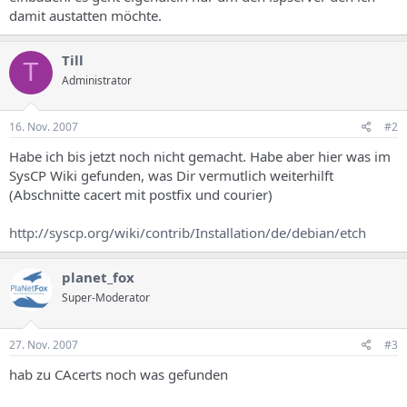
s
damit austatten möchte.
Till
T
Administrator
16. Nov. 2007
#2
Habe ich bis jetzt noch nicht gemacht. Habe aber hier was im
SysCP Wiki gefunden, was Dir vermutlich weiterhilft
(Abschnitte cacert mit postfix und courier)
http://syscp.org/wiki/contrib/Installation/de/debian/etch
planet_fox
Super-Moderator
27. Nov. 2007
#3
hab zu CAcerts noch was gefunden