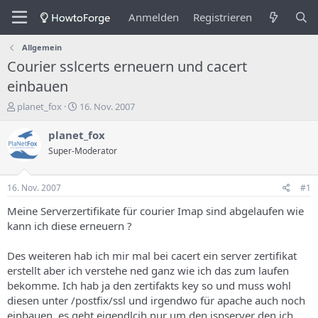
Anmelden
Registrieren
Allgemein
Courier sslcerts erneuern und cacert
einbauen
E
E
planet_fox
16. Nov. 2007
r
r
s
s
planet_fox
t
t
Super-Moderator
e
e
l
l
l
l
16. Nov. 2007
#1
e
u
r
n
Meine Serverzertifikate für courier Imap sind abgelaufen wie
d
g
kann ich diese erneuern ?
e
s
s
d
Des weiteren hab ich mir mal bei cacert ein server zertifikat
T
a
erstellt aber ich verstehe ned ganz wie ich das zum laufen
h
t
bekomme. Ich hab ja den zertifakts key so und muss wohl
e
u
m
m
diesen unter /postfix/ssl und irgendwo für apache auch noch
a
einbauen. es geht eigendlcih nur um den ispserver den ich