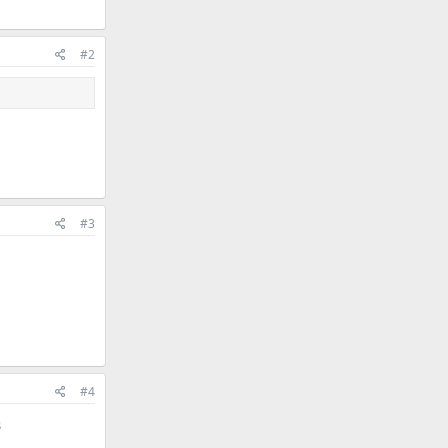
#2
#3
#4
s