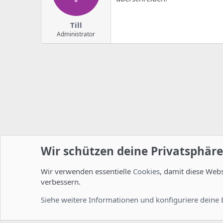
Till
Administrator
Wir schützen deine Privatsphäre
Wir verwenden essentielle
Cookies
, damit diese Web
Startseite
Foren
ISPConfig
Allgemein
verbessern.
Cookies
Deutsch [Du]
Siehe weitere Informationen und konfiguriere deine 
Comm