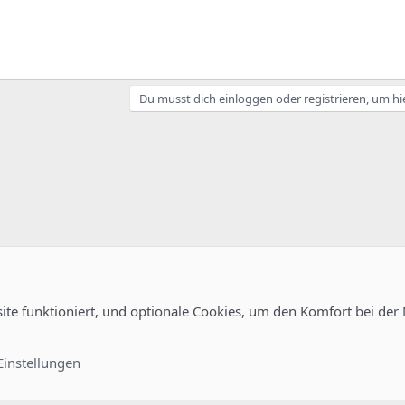
Du musst dich einloggen oder registrieren, um hi
site funktioniert, und optionale Cookies, um den Komfort bei der
Kontakt
Nutzungsb
Einstellungen
®
unity platform by XenForo
© 2010-2022 XenForo Ltd.
-
Deutsch von xenDach
©2010