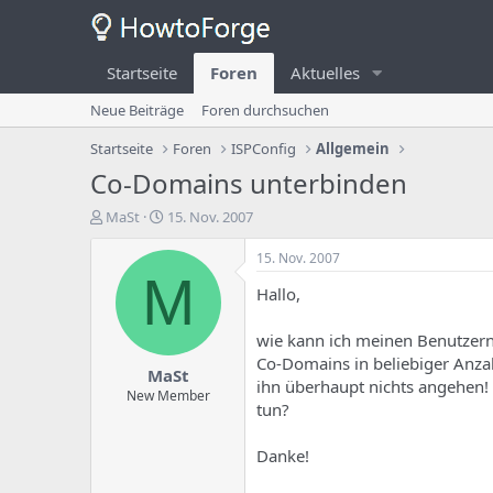
Startseite
Foren
Aktuelles
Neue Beiträge
Foren durchsuchen
Startseite
Foren
ISPConfig
Allgemein
Co-Domains unterbinden
E
E
MaSt
15. Nov. 2007
r
r
s
s
15. Nov. 2007
t
t
M
Hallo,
e
e
l
l
l
l
wie kann ich meinen Benutzern
e
u
Co-Domains in beliebiger Anza
MaSt
r
n
ihn überhaupt nichts angehen! 
d
g
New Member
tun?
e
s
s
d
T
a
Danke!
h
t