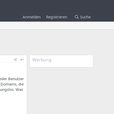
Anmelden
Registrieren
Suche
Werbung
#1
eder Benutzer
 Domains, die
kungslos. Was