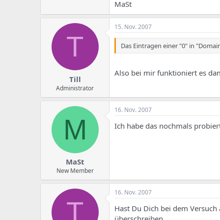
e
u
MaSt
m
m
a
s
15. Nov. 2007
T
Das Eintragen einer "0" in "Domain
Also bei mir funktioniert es dam
Till
Administrator
16. Nov. 2007
M
Ich habe das nochmals probiert
MaSt
New Member
16. Nov. 2007
T
Hast Du Dich bei dem Versuch 
überschreiben.