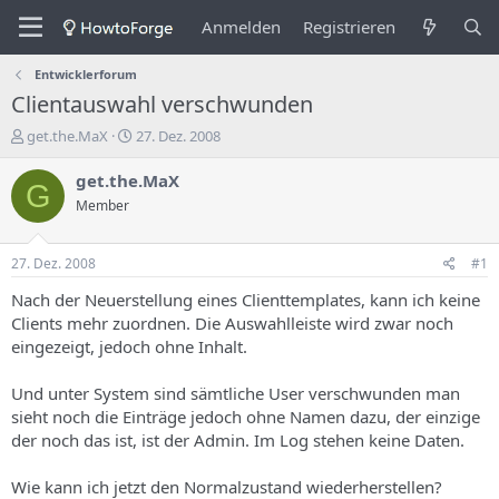
Anmelden
Registrieren
Entwicklerforum
Clientauswahl verschwunden
E
E
get.the.MaX
27. Dez. 2008
r
r
s
s
get.the.MaX
G
t
t
Member
e
e
l
l
l
l
27. Dez. 2008
#1
e
u
r
n
Nach der Neuerstellung eines Clienttemplates, kann ich keine
d
g
Clients mehr zuordnen. Die Auswahlleiste wird zwar noch
e
s
eingezeigt, jedoch ohne Inhalt.
s
d
T
a
Und unter System sind sämtliche User verschwunden man
h
t
sieht noch die Einträge jedoch ohne Namen dazu, der einzige
e
u
m
m
der noch das ist, ist der Admin. Im Log stehen keine Daten.
a
s
Wie kann ich jetzt den Normalzustand wiederherstellen?