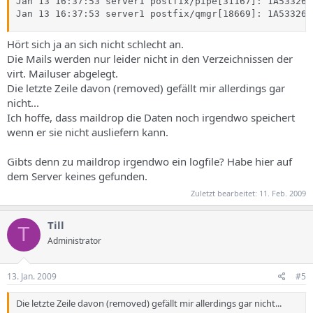
Jan 13 16:37:53 server1 postfix/pipe[31167]: 1A533265
Jan 13 16:37:53 server1 postfix/qmgr[18669]: 1A533265
Hört sich ja an sich nicht schlecht an.
Die Mails werden nur leider nicht in den Verzeichnissen der
virt. Mailuser abgelegt.
Die letzte Zeile davon (removed) gefällt mir allerdings gar
nicht...
Ich hoffe, dass maildrop die Daten noch irgendwo speichert
wenn er sie nicht ausliefern kann.
Gibts denn zu maildrop irgendwo ein logfile? Habe hier auf
dem Server keines gefunden.
Zuletzt bearbeitet:
11. Feb. 2009
Till
T
Administrator
13. Jan. 2009
#5
Die letzte Zeile davon (removed) gefällt mir allerdings gar nicht...