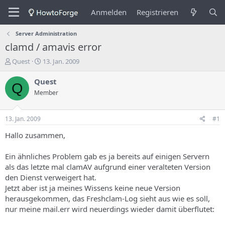
Anmelden
Registrieren
Server Administration
clamd / amavis error
E
E
Quest
13. Jan. 2009
r
r
s
s
Quest
Q
t
t
Member
e
e
l
l
l
l
13. Jan. 2009
#1
e
u
r
n
Hallo zusammen,
d
g
e
s
Ein ähnliches Problem gab es ja bereits auf einigen Servern
s
d
als das letzte mal clamAV aufgrund einer veralteten Version
T
a
den Dienst verweigert hat.
h
t
Jetzt aber ist ja meines Wissens keine neue Version
e
u
m
m
herausgekommen, das Freshclam-Log sieht aus wie es soll,
a
nur meine mail.err wird neuerdings wieder damit überflutet:
s