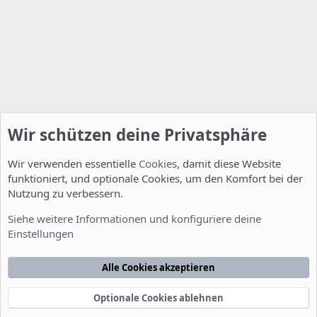
Wir schützen deine Privatsphäre
Wir verwenden essentielle
Cookies
, damit diese Website
funktioniert, und optionale Cookies, um den Komfort bei der
Nutzung zu verbessern.
Server Administration
Siehe weitere Informationen und konfiguriere deine
Einstellungen
Cookies
Deutsch [Du]
Kontakt
Nutzungsbedingungen
Datenschutzerklärung
Hilfe
Alle Cookies akzeptieren
Startseite
R
S
S
Optionale Cookies ablehnen
®
Community platform by XenForo
© 2010-2022 XenForo Ltd.
-
Deutsch von
-
xenDach
©2010-2014
F