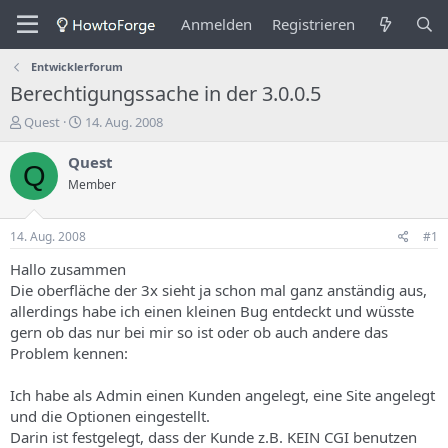
Anmelden
Registrieren
Entwicklerforum
Berechtigungssache in der 3.0.0.5
E
E
Quest
14. Aug. 2008
r
r
s
s
Quest
Q
t
t
Member
e
e
l
l
l
l
14. Aug. 2008
#1
e
u
r
n
Hallo zusammen
d
g
Die oberfläche der 3x sieht ja schon mal ganz anständig aus,
e
s
allerdings habe ich einen kleinen Bug entdeckt und wüsste
s
d
gern ob das nur bei mir so ist oder ob auch andere das
T
a
Problem kennen:
h
t
e
u
m
m
Ich habe als Admin einen Kunden angelegt, eine Site angelegt
a
und die Optionen eingestellt.
s
Darin ist festgelegt, dass der Kunde z.B. KEIN CGI benutzen