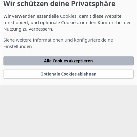
Wir schützen deine Privatsphäre
Wir verwenden essentielle
Cookies
, damit diese Website
funktioniert, und optionale Cookies, um den Komfort bei der
Nutzung zu verbessern.
Entwicklerforum
Siehe weitere Informationen und konfiguriere deine
Einstellungen
Cookies
Deutsch [Du]
Kontakt
Nutzungsbedingungen
Datenschutzerklärung
Hilfe
Alle Cookies akzeptieren
Startseite
R
S
S
Optionale Cookies ablehnen
®
Community platform by XenForo
© 2010-2022 XenForo Ltd.
-
Deutsch von
-
xenDach
©2010-2014
F
e
e
d