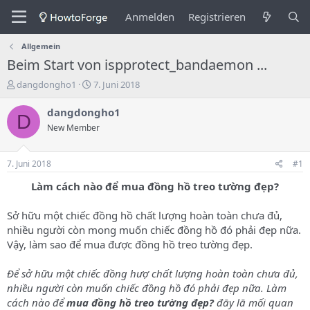
Anmelden
Registrieren
Allgemein
Beim Start von ispprotect_bandaemon ...
E
E
dangdongho1
7. Juni 2018
r
r
s
s
dangdongho1
D
t
t
New Member
e
e
l
l
l
l
7. Juni 2018
#1
e
u
r
n
Làm cách nào để mua đồng hồ treo tường đẹp?
d
g
e
s
Sở hữu một chiếc đồng hồ chất lượng hoàn toàn chưa đủ,
s
d
nhiều người còn mong muốn chiếc đồng hồ đó phải đẹp nữa.
T
a
Vậy, làm sao để mua được đồng hồ treo tường đẹp.
h
t
e
u
m
m
Để sở hữu một chiếc đồng hượ chất lượng hoàn toàn chưa đủ,
a
nhiều người còn muốn chiếc đồng hồ đó phải đẹp nữa. Làm
s
cách nào để
mua đồng hồ treo tường đẹp?
đāy lā mối quan