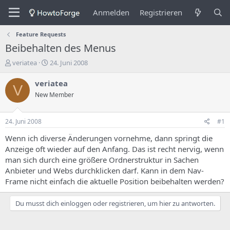
Anmelden
Registrieren
Feature Requests
Beibehalten des Menus
E
E
veriatea
24. Juni 2008
r
r
s
s
veriatea
V
t
t
New Member
e
e
l
l
l
l
24. Juni 2008
#1
e
u
r
n
Wenn ich diverse Änderungen vornehme, dann springt die
d
g
Anzeige oft wieder auf den Anfang. Das ist recht nervig, wenn
e
s
man sich durch eine größere Ordnerstruktur in Sachen
s
d
Anbieter und Webs durchklicken darf. Kann in dem Nav-
T
a
Frame nicht einfach die aktuelle Position beibehalten werden?
h
t
e
u
m
m
Du musst dich einloggen oder registrieren, um hier zu antworten.
a
s