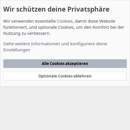
Wir schützen deine Privatsphäre
Wir verwenden essentielle
Cookies
, damit diese Website
funktioniert, und optionale Cookies, um den Komfort bei der
Nutzung zu verbessern.
Feature Requests
Siehe weitere Informationen und konfiguriere deine
Einstellungen
Cookies
Deutsch [Du]
Kontakt
Nutzungsbedingungen
Datenschutzerklärung
Hilfe
Alle Cookies akzeptieren
Startseite
R
S
S
Optionale Cookies ablehnen
®
Community platform by XenForo
© 2010-2022 XenForo Ltd.
-
Deutsch von
-
xenDach
©2010-2014
F
e
e
d