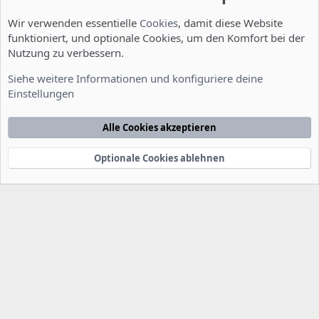
Wir verwenden essentielle
Cookies
, damit diese Website
funktioniert, und optionale Cookies, um den Komfort bei der
Nutzung zu verbessern.
Allgemein
Siehe weitere Informationen und konfiguriere deine
Einstellungen
Cookies
Deutsch [Du]
Kontakt
Nutzungsbedingungen
Datenschutzerklärung
Hilfe
Alle Cookies akzeptieren
Startseite
R
S
S
Optionale Cookies ablehnen
®
Community platform by XenForo
© 2010-2022 XenForo Ltd.
-
Deutsch von
-
xenDach
©2010-2014
F
e
e
d