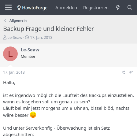
Anmelden
Registrieren
Allgemein
Backup Frage und kleiner Fehler
E
E
Le-Seaw
17. Jan. 2013
r
r
s
s
Le-Seaw
L
t
t
Member
e
e
l
l
l
l
17. Jan. 2013
#1
e
u
r
n
Hallo,
d
g
e
s
ist es irgendwo möglich die Laufzeit des Backups einzustellen,
s
d
wann es losgehen soll um genau zu sein?
T
a
Läuft bei mir jetzt morgens um 8 Uhr an, bissel blöd, nachts
h
t
e
u
wäre besser
m
m
a
Und unter Serverkonfig - Überwachung ist ein Satz
s
abgeschnitten: