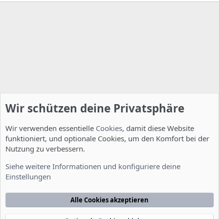
Wir schützen deine Privatsphäre
Wir verwenden essentielle
Cookies
, damit diese Website
funktioniert, und optionale Cookies, um den Komfort bei der
Nutzung zu verbessern.
Server Administration
Siehe weitere Informationen und konfiguriere deine
Einstellungen
Cookies
Deutsch [Du]
Kontakt
Nutzungsbedingungen
Datenschutzerklärung
Hilfe
Alle Cookies akzeptieren
Startseite
R
S
S