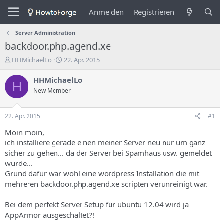
Anmelden
Registrieren
Server Administration
backdoor.php.agend.xe
E
E
HHMichaelLo
22. Apr. 2015
r
r
s
s
HHMichaelLo
H
t
t
New Member
e
e
l
l
l
l
22. Apr. 2015
#1
e
u
r
n
Moin moin,
d
g
ich installiere gerade einen meiner Server neu nur um ganz
e
s
sicher zu gehen... da der Server bei Spamhaus usw. gemeldet
s
d
wurde...
T
a
Grund dafür war wohl eine wordpress Installation die mit
h
t
mehreren backdoor.php.agend.xe scripten verunreinigt war.
e
u
m
m
a
Bei dem perfekt Server Setup für ubuntu 12.04 wird ja
s
AppArmor ausgeschaltet?!