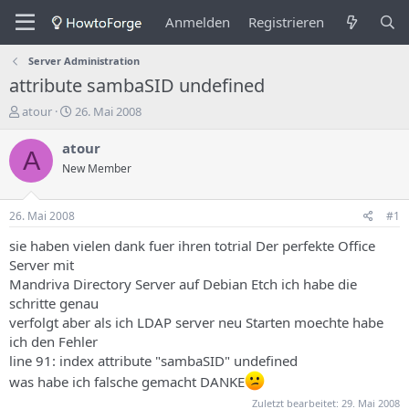
Anmelden
Registrieren
Server Administration
attribute sambaSID undefined
E
E
atour
26. Mai 2008
r
r
s
s
atour
A
t
t
New Member
e
e
l
l
l
l
26. Mai 2008
#1
e
u
r
n
sie haben vielen dank fuer ihren totrial Der perfekte Office
d
g
Server mit
e
s
Mandriva Directory Server auf Debian Etch ich habe die
s
d
schritte genau
T
a
verfolgt aber als ich LDAP server neu Starten moechte habe
h
t
ich den Fehler
e
u
m
m
line 91: index attribute "sambaSID" undefined
a
was habe ich falsche gemacht DANKE
s
Zuletzt bearbeitet:
29. Mai 2008