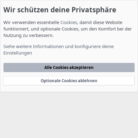
Wir schützen deine Privatsphäre
Wir verwenden essentielle
Cookies
, damit diese Website
funktioniert, und optionale Cookies, um den Komfort bei der
Nutzung zu verbessern.
Server Administration
Siehe weitere Informationen und konfiguriere deine
Einstellungen
Cookies
Deutsch [Du]
Kontakt
Nutzungsbedingungen
Datenschutzerklärung
Hilfe
Alle Cookies akzeptieren
Startseite
R
S
S
Optionale Cookies ablehnen
®
Community platform by XenForo
© 2010-2022 XenForo Ltd.
-
Deutsch von
-
xenDach
©2010-2014
F
e
e
d