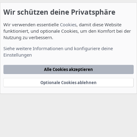
Wir schützen deine Privatsphäre
Wir verwenden essentielle
Cookies
, damit diese Website
funktioniert, und optionale Cookies, um den Komfort bei der
Nutzung zu verbessern.
Allgemein
Siehe weitere Informationen und konfiguriere deine
Einstellungen
Cookies
Deutsch [Du]
Kontakt
Nutzungsbedingungen
Datenschutzerklärung
Hilfe
Alle Cookies akzeptieren
Startseite
R
S
S
Optionale Cookies ablehnen
®
Community platform by XenForo
© 2010-2022 XenForo Ltd.
-
Deutsch von
-
xenDach
©2010-2014
F
e
e
d