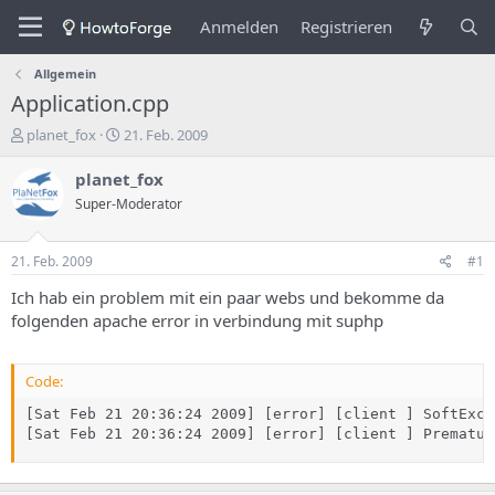
Anmelden
Registrieren
Allgemein
Application.cpp
E
E
planet_fox
21. Feb. 2009
r
r
s
s
planet_fox
t
t
Super-Moderator
e
e
l
l
l
l
21. Feb. 2009
#1
e
u
r
n
Ich hab ein problem mit ein paar webs und bekomme da
d
g
folgenden apache error in verbindung mit suphp
e
s
s
d
T
a
Code:
h
t
e
u
[Sat Feb 21 20:36:24 2009] [error] [client ] SoftExce
m
m
[Sat Feb 21 20:36:24 2009] [error] [client ] Prematur
a
s