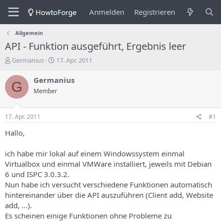
Anmelden
Registrieren
Allgemein
API - Funktion ausgeführt, Ergebnis leer
E
E
Germanius
17. Apr. 2011
r
r
s
s
Germanius
G
t
t
Member
e
e
l
l
l
l
17. Apr. 2011
#1
e
u
r
n
Hallo,
d
g
e
s
ich habe mir lokal auf einem Windowssystem einmal
s
d
Virtualbox und einmal VMWare installiert, jeweils mit Debian
T
a
6 und ISPC 3.0.3.2.
h
t
Nun habe ich versucht verschiedene Funktionen automatisch
e
u
m
m
hintereinander über die API auszuführen (Client add, Website
a
add, ...).
s
Es scheinen einige Funktionen ohne Probleme zu