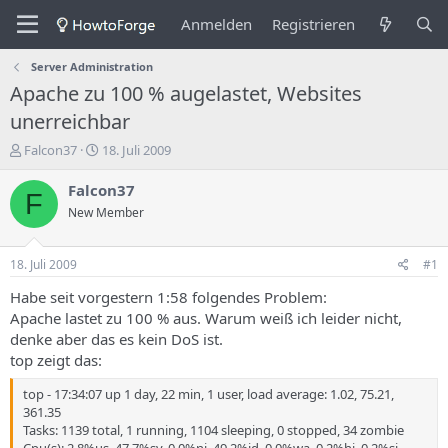
Anmelden
Registrieren
Server Administration
Apache zu 100 % augelastet, Websites
unerreichbar
E
E
Falcon37
18. Juli 2009
r
r
s
s
Falcon37
F
t
t
New Member
e
e
l
l
l
l
18. Juli 2009
#1
e
u
r
n
Habe seit vorgestern 1:58 folgendes Problem:
d
g
Apache lastet zu 100 % aus. Warum weiß ich leider nicht,
e
s
denke aber das es kein DoS ist.
s
d
top zeigt das:
T
a
h
t
top - 17:34:07 up 1 day, 22 min, 1 user, load average: 1.02, 75.21,
e
u
361.35
m
m
Tasks: 1139 total, 1 running, 1104 sleeping, 0 stopped, 34 zombie
a