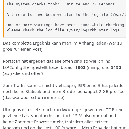
The system checks took: 1 minute and 23 seconds

All results have been written to the logfile (/var/lo
One or more warnings have been found while checking t
Please check the log file (/var/log/rkhunter.log)
Das komplette Ergebnis kann man im Anhang laden (war zu
groß für einen Post).
Portscan hat ergeben das alle offen sind so wie ich ins
ISPConfig 3 eingestellt habe, bis auf
1863
(msnp) und
5190
(aol) -die sind offen?!
Zum Traffic kann ich nicht viel sagen, ISPConfig 3 hat ja leider
noch keine Statistik und mein Bruder behauptet 2 GB pro Tag
(das war aber schon immer so).
Übrigens ist es jetzt noch merkwürdiger geworden, TOP zeigt
jetzt eine Last von durchschnittlich 15 % also normal und
keine Zoombie-Prozesse mehr, trotzdem alles extrem
langsam und ob die Last 100 % wäre.... Mein Provider hat mir