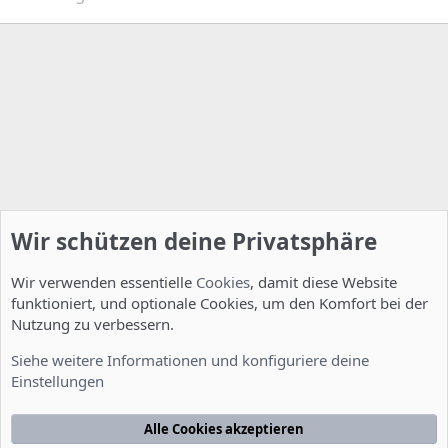
Wir schützen deine Privatsphäre
Wir verwenden essentielle
Cookies
, damit diese Website
funktioniert, und optionale Cookies, um den Komfort bei der
Nutzung zu verbessern.
Server Administration
Siehe weitere Informationen und konfiguriere deine
Einstellungen
Cookies
Deutsch [Du]
Kontakt
Nutzungsbedingungen
Datenschutzerklärung
Hilfe
Alle Cookies akzeptieren
Startseite
R