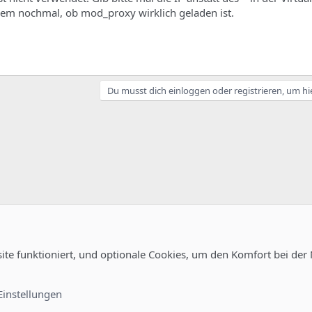
dem nochmal, ob mod_proxy wirklich geladen ist.
Du musst dich einloggen oder registrieren, um hi
site funktioniert, und optionale Cookies, um den Komfort bei der
guration
Kontakt
Nutzungsb
Einstellungen
®
unity platform by XenForo
© 2010-2022 XenForo Ltd.
-
Deutsch von xenDach
©2010