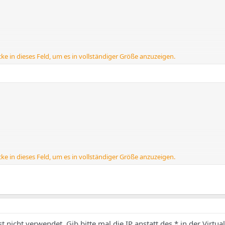
cke in dieses Feld, um es in vollständiger Größe anzuzeigen.
p://www.test2.com
cke in dieses Feld, um es in vollständiger Größe anzuzeigen.
t2.com
/www.test2.com
 nicht verwendet. Gib bitte mal die IP anstatt des * in der Virtua