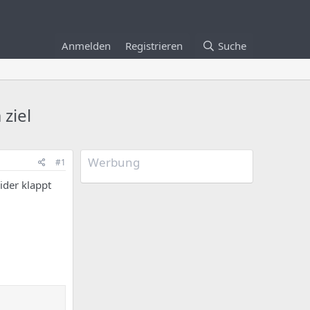
Anmelden
Registrieren
Suche
ziel
Werbung
#1
eider klappt