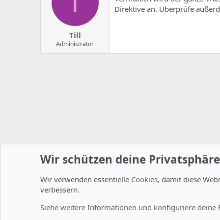
T
Direktive an. Überprüfe außer
Till
Administrator
Wir schützen deine Privatsphäre
Wir verwenden essentielle
Cookies
, damit diese Web
Startseite
Foren
Linux Foren
Installation und Konfi
verbessern.
Cookies
Deutsch [Du]
Siehe weitere Informationen und konfiguriere deine 
Comm