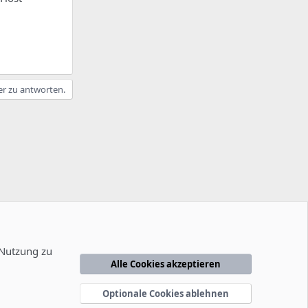
er zu antworten.
 Nutzung zu
Alle Cookies akzeptieren
edingungen
Datenschutzerklärung
Hilfe
Startseite
R
S
Optionale Cookies ablehnen
S
-2014