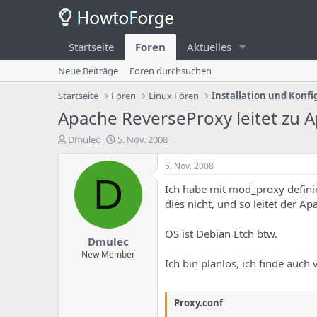
Startseite
Foren
Aktuelles
Neue Beiträge
Foren durchsuchen
Startseite
Foren
Linux Foren
Installation und Konfi
Apache ReverseProxy leitet zu Ap
E
E
Dmulec
5. Nov. 2008
r
r
s
s
5. Nov. 2008
t
t
D
Ich habe mit mod_proxy defini
e
e
l
l
dies nicht, und so leitet der A
l
l
e
u
OS ist Debian Etch btw.
Dmulec
r
n
d
g
New Member
Ich bin planlos, ich finde auch
e
s
s
d
T
a
Proxy.conf
h
t