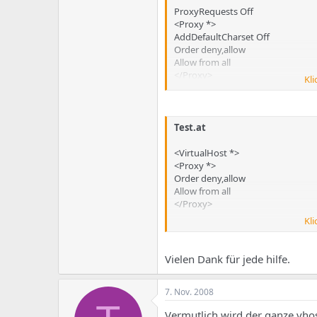
e
u
ProxyRequests Off
m
m
<Proxy *>
a
AddDefaultCharset Off
s
Order deny,allow
Allow from all
</Proxy>
Kli
ProxyPass /http://www.test.at
htt
Test.at
<VirtualHost *>
<Proxy *>
Order deny,allow
Allow from all
</Proxy>
Kli
ProxyPass /test.at
http://www.tes
ProxyPassReverse /test.at
http:/
Vielen Dank für jede hilfe.
</VirtualHost>
7. Nov. 2008
Vermutlich wird der ganze vhost