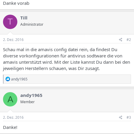
Danke vorab
Till
T
Administrator
2. Dez. 2016
#2
Schau mal in die amavis config datei rein, da findest Du
diverse vorkonfigurationen für antivirus sodtware die von
amavis unterstützt wird. Mit der Liste kannst Du dann bei den
jeweiligen Herstellern schauen, was Dir zusagt.
R
andy1965
e
a
k
andy1965
A
t
Member
i
o
n
e
2. Dez. 2016
#3
n
:
Danke!