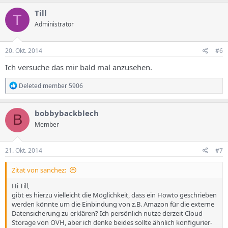
Till
T
Administrator
20. Okt. 2014
#6
Ich versuche das mir bald mal anzusehen.
R
Deleted member 5906
e
a
k
bobbybackblech
B
t
Member
i
o
n
e
21. Okt. 2014
#7
n
:
Zitat von sanchez:
Hi Till,
gibt es hierzu vielleicht die Möglichkeit, dass ein Howto geschrieben
werden könnte um die Einbindung von z.B. Amazon für die externe
Datensicherung zu erklären? Ich persönlich nutze derzeit Cloud
Storage von OVH, aber ich denke beides sollte ähnlich konfigurier-