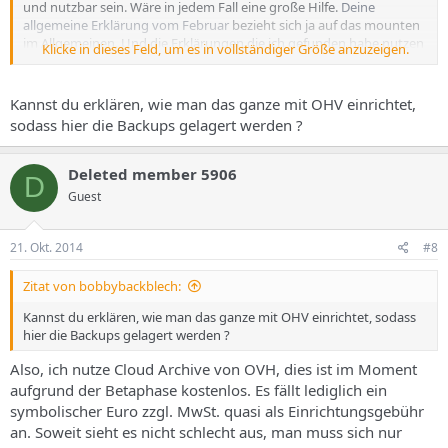
und nutzbar sein. Wäre in jedem Fall eine große Hilfe.
Deine
allgemeine Erklärung vom Februar
bezieht sich ja auf das mounten
im Allgemeinen. Und die Erklärungen die ich gefunden habe nutzen
Klicke in dieses Feld, um es in vollständiger Größe anzuzeigen.
fstab was jedoch von allen Nutzern eingesehen werden könnte.
Kannst du erklären, wie man das ganze mit OHV einrichtet,
sodass hier die Backups gelagert werden ?
Deleted member 5906
D
Guest
21. Okt. 2014
#8
Zitat von bobbybackblech:
Kannst du erklären, wie man das ganze mit OHV einrichtet, sodass
hier die Backups gelagert werden ?
Also, ich nutze Cloud Archive von OVH, dies ist im Moment
aufgrund der Betaphase kostenlos. Es fällt lediglich ein
symbolischer Euro zzgl. MwSt. quasi als Einrichtungsgebühr
an. Soweit sieht es nicht schlecht aus, man muss sich nur