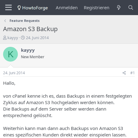
Anmelden
Registrieren
Feature Requests
Amazon S3 Backup
E
E
kayyy
24. Juni 2014
r
r
s
s
kayyy
K
t
t
New Member
e
e
l
l
l
l
24. Juni 2014
#1
e
u
r
n
Hallo,
d
g
e
s
von cPanel kenne ich es, dass Backups in einem festgelegten
s
d
Zyklus auf Amazon S3 hochgeladen werden können.
T
a
Die Backups auf dem Server selber werden dann
h
t
entsprechend gelöscht.
e
u
m
m
a
Weiterhin kann man dann auch Backups von Amazon S3
s
eines spezifischen Kunden direkt wieder einspielen lassen.