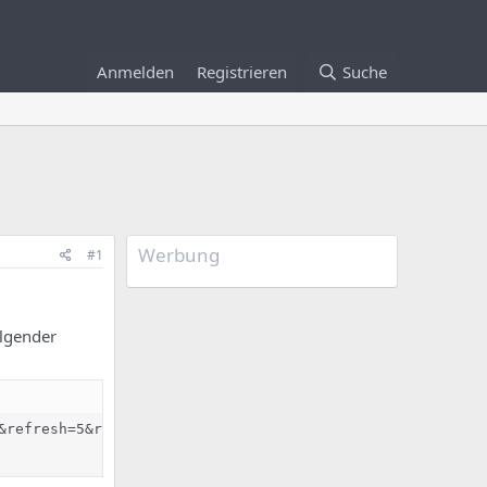
Anmelden
Registrieren
Suche
Werbung
#1
olgender
&refresh=5&refresh=5&refresh=5&refresh=5&refresh=5&refre