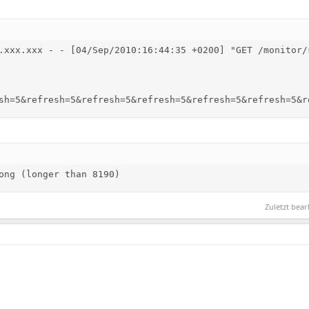
:
.xxx.xxx - - [04/Sep/2010:16:44:35 +0200] "GET /monitor/
sh=5&refresh=5&refresh=5&refresh=5&refresh=5&refresh=5&r
ong (longer than 8190)
Zuletzt bear