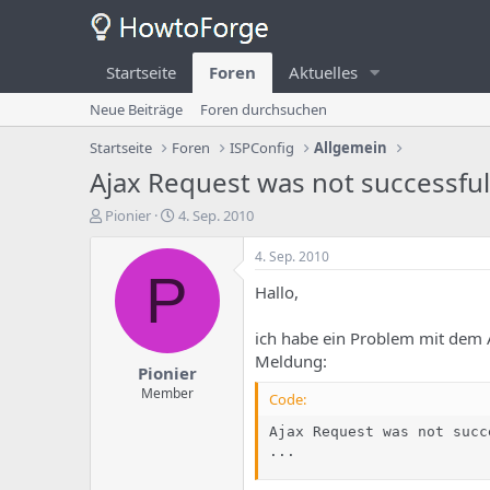
Startseite
Foren
Aktuelles
Neue Beiträge
Foren durchsuchen
Startseite
Foren
ISPConfig
Allgemein
Ajax Request was not successful
E
E
Pionier
4. Sep. 2010
r
r
s
s
4. Sep. 2010
t
t
P
Hallo,
e
e
l
l
l
l
ich habe ein Problem mit dem A
e
u
Meldung:
Pionier
r
n
d
g
Member
Code:
e
s
s
d
Ajax Request was not succ
T
a
...
h
t