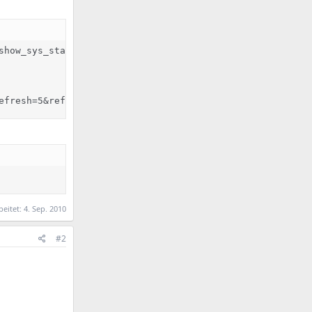
show_sys_state.php?state=system&refresh=5&refresh=5&refr
efresh=5&refresh=5&refresh=5&refresh=5&refresh=5&refresh
beitet:
4. Sep. 2010
#2