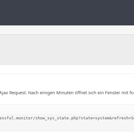
jax Request. Nach einigen Minuten öffnet sich ein Fenster mit f
essful.monitor/show_sys_state.php?state=system&refresh=5