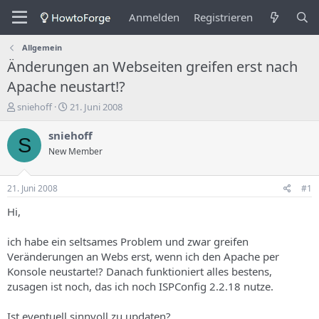
Anmelden
Registrieren
Allgemein
Änderungen an Webseiten greifen erst nach
Apache neustart!?
E
E
sniehoff
21. Juni 2008
r
r
s
s
sniehoff
S
t
t
New Member
e
e
l
l
l
l
21. Juni 2008
#1
e
u
r
n
Hi,
d
g
e
s
ich habe ein seltsames Problem und zwar greifen
s
d
Veränderungen an Webs erst, wenn ich den Apache per
T
a
Konsole neustarte!? Danach funktioniert alles bestens,
h
t
zusagen ist noch, das ich noch ISPConfig 2.2.18 nutze.
e
u
m
m
a
Ist eventuell sinnvoll zu updaten?