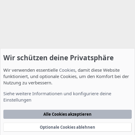
Wir schützen deine Privatsphäre
Wir verwenden essentielle
Cookies
, damit diese Website
funktioniert, und optionale Cookies, um den Komfort bei der
Nutzung zu verbessern.
Allgemein
Siehe weitere Informationen und konfiguriere deine
Einstellungen
Cookies
Deutsch [Du]
Kontakt
Nutzungsbedingungen
Datenschutzerklärung
Hilfe
Alle Cookies akzeptieren
Startseite
R
S
S
Optionale Cookies ablehnen
®
Community platform by XenForo
© 2010-2022 XenForo Ltd.
-
Deutsch von
-
xenDach
©2010-2014
F