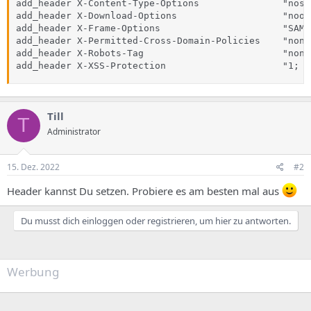
add_header X-Content-Type-Options               "nosn
add_header X-Download-Options                   "noop
add_header X-Frame-Options                      "SAME
add_header X-Permitted-Cross-Domain-Policies    "none
add_header X-Robots-Tag                         "none
add_header X-XSS-Protection                     "1; m
Till
T
Administrator
15. Dez. 2022
#2
Header kannst Du setzen. Probiere es am besten mal aus
Du musst dich einloggen oder registrieren, um hier zu antworten.
Werbung