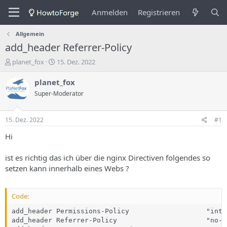
Anmelden
Registrieren
Allgemein
add_header Referrer-Policy
E
E
planet_fox
15. Dez. 2022
r
r
s
s
planet_fox
t
t
Super-Moderator
e
e
l
l
l
l
15. Dez. 2022
#1
e
u
r
n
Hi
d
g
e
s
ist es richtig das ich über die nginx Directiven folgendes so
s
d
setzen kann innerhalb eines Webs ?
T
a
h
t
e
u
Code:
m
m
a
add_header Permissions-Policy                   "inte
s
add_header Referrer-Policy                      "no-r