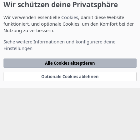
Wir schützen deine Privatsphäre
Wir verwenden essentielle
Cookies
, damit diese Website
funktioniert, und optionale Cookies, um den Komfort bei der
Nutzung zu verbessern.
Allgemein
Siehe weitere Informationen und konfiguriere deine
Einstellungen
Cookies
Deutsch [Du]
Kontakt
Nutzungsbedingungen
Datenschutzerklärung
Hilfe
Alle Cookies akzeptieren
Startseite
R
S
S
Optionale Cookies ablehnen
®
Community platform by XenForo
© 2010-2022 XenForo Ltd.
-
Deutsch von
-
xenDach
©2010-2014
F
e
e
d