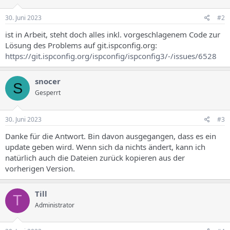
s
30. Juni 2023
#2
ist in Arbeit, steht doch alles inkl. vorgeschlagenem Code zur
Lösung des Problems auf git.ispconfig.org:
https://git.ispconfig.org/ispconfig/ispconfig3/-/issues/6528
snocer
S
Gesperrt
30. Juni 2023
#3
Danke für die Antwort. Bin davon ausgegangen, dass es ein
update geben wird. Wenn sich da nichts ändert, kann ich
natürlich auch die Dateien zurück kopieren aus der
vorherigen Version.
Till
T
Administrator