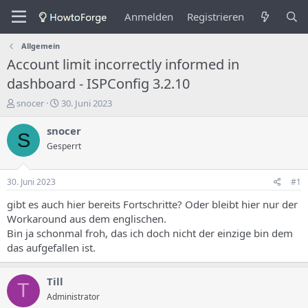
Anmelden
Registrieren
Allgemein
Account limit incorrectly informed in
dashboard - ISPConfig 3.2.10
E
E
snocer
30. Juni 2023
r
r
s
s
snocer
S
t
t
Gesperrt
e
e
l
l
l
l
30. Juni 2023
#1
e
u
r
n
gibt es auch hier bereits Fortschritte? Oder bleibt hier nur der
d
g
Workaround aus dem englischen.
e
s
Bin ja schonmal froh, das ich doch nicht der einzige bin dem
s
d
das aufgefallen ist.
T
a
h
t
e
u
Till
T
m
m
Administrator
a