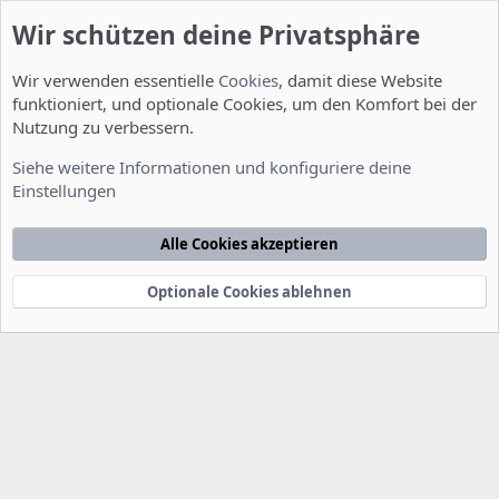
Wir schützen deine Privatsphäre
Wir verwenden essentielle
Cookies
, damit diese Website
funktioniert, und optionale Cookies, um den Komfort bei der
Nutzung zu verbessern.
Server Administration
Siehe weitere Informationen und konfiguriere deine
Einstellungen
Cookies
Deutsch [Du]
Kontakt
Nutzungsbedingungen
Datenschutzerklärung
Hilfe
Alle Cookies akzeptieren
Startseite
R
S
S
Optionale Cookies ablehnen
®
Community platform by XenForo
© 2010-2022 XenForo Ltd.
-
Deutsch von
-
xenDach
©2010-2014
F
e
e
d