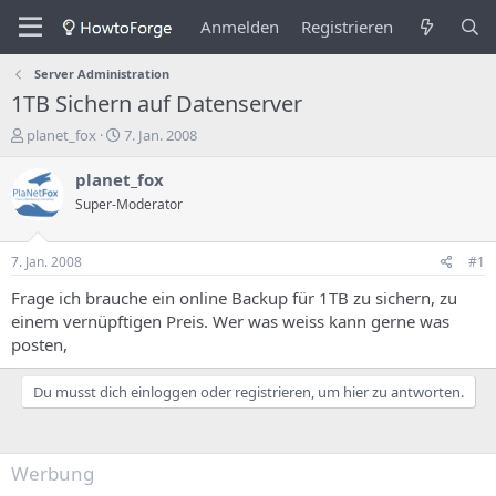
Anmelden
Registrieren
Server Administration
1TB Sichern auf Datenserver
E
E
planet_fox
7. Jan. 2008
r
r
s
s
planet_fox
t
t
Super-Moderator
e
e
l
l
l
l
7. Jan. 2008
#1
e
u
r
n
Frage ich brauche ein online Backup für 1TB zu sichern, zu
d
g
einem vernüpftigen Preis. Wer was weiss kann gerne was
e
s
posten,
s
d
T
a
Du musst dich einloggen oder registrieren, um hier zu antworten.
h
t
e
u
m
m
a
Werbung
s