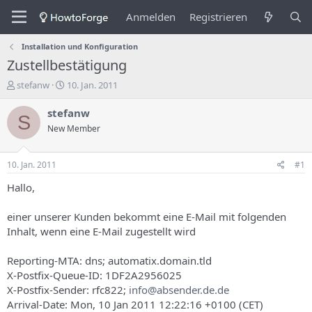
Anmelden
Registrieren
Installation und Konfiguration
Zustellbestätigung
E
E
stefanw
10. Jan. 2011
r
r
s
s
stefanw
S
t
t
New Member
e
e
l
l
l
l
10. Jan. 2011
#1
e
u
r
n
Hallo,
d
g
e
s
einer unserer Kunden bekommt eine E-Mail mit folgenden
s
d
Inhalt, wenn eine E-Mail zugestellt wird
T
a
h
t
Reporting-MTA: dns; automatix.domain.tld
e
u
m
m
X-Postfix-Queue-ID: 1DF2A2956025
a
X-Postfix-Sender: rfc822;
info@absender.de.de
s
Arrival-Date: Mon, 10 Jan 2011 12:22:16 +0100 (CET)