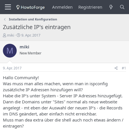
Anmelden
Registrieren
Installation und Konfiguration
Zusätzliche IP's eintragen
E
E
miki
9. Apr. 2017
r
r
s
s
miki
M
t
t
New Member
e
e
l
l
l
l
9. Apr. 2017
#1
e
u
r
n
Hallo Community!
d
g
Was muss man alles machen, wenn man in ispconfig
e
s
zusätzliche IP Adressen hinzufügen will?
s
d
Habe die IP's unter System - Server IP Adresses hinzugefügt.
T
a
Dann die Domains unter "Sites" normal als neue webseite
h
t
angelegt - mt eben der Auswahl der neuen IP's - die Records
e
u
m
m
im DNS geändert, aber einfach nicht erreichbar.
a
Muss man dea extra über die shell auch noch etwas ändern /
s
eintragen?