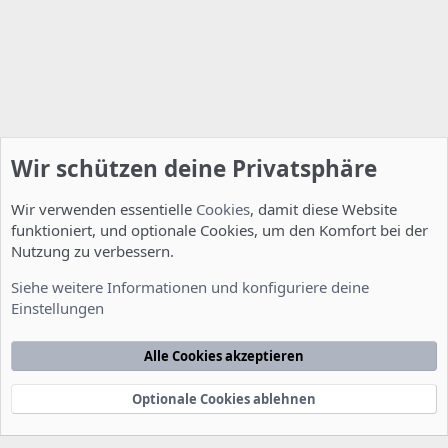
Wir schützen deine Privatsphäre
Wir verwenden essentielle
Cookies
, damit diese Website
funktioniert, und optionale Cookies, um den Komfort bei der
Nutzung zu verbessern.
Installation und Konfiguration
Siehe weitere Informationen und konfiguriere deine
Einstellungen
Cookies
Deutsch [Du]
Kontakt
Nutzungsbedingungen
Datenschutzerklärung
Hilfe
Alle Cookies akzeptieren
Startseite
R
S
S
Optionale Cookies ablehnen
®
Community platform by XenForo
© 2010-2022 XenForo Ltd.
-
Deutsch von
-
xenDach
©2010-2014
F
e