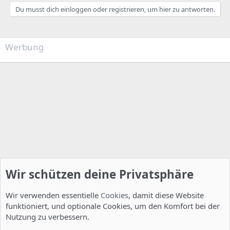
a
k
Du musst dich einloggen oder registrieren, um hier zu antworten.
t
i
o
n
Werbung
e
n
:
Wir schützen deine Privatsphäre
Wir verwenden essentielle
Cookies
, damit diese Website
funktioniert, und optionale Cookies, um den Komfort bei der
Nutzung zu verbessern.