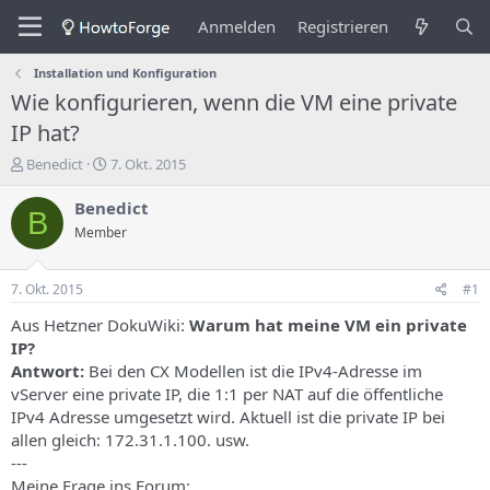
Anmelden
Registrieren
Installation und Konfiguration
Wie konfigurieren, wenn die VM eine private
IP hat?
E
E
Benedict
7. Okt. 2015
r
r
s
s
Benedict
B
t
t
Member
e
e
l
l
l
l
7. Okt. 2015
#1
e
u
r
n
Aus Hetzner DokuWiki:
Warum hat meine VM ein private
d
g
IP?
e
s
Antwort:
Bei den CX Modellen ist die IPv4-Adresse im
s
d
vServer eine private IP, die 1:1 per NAT auf die öffentliche
T
a
IPv4 Adresse umgesetzt wird. Aktuell ist die private IP bei
h
t
allen gleich: 172.31.1.100. usw.
e
u
m
m
---
a
Meine Frage ins Forum: