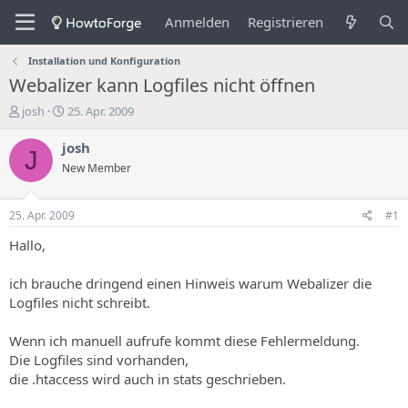
Anmelden
Registrieren
Installation und Konfiguration
Webalizer kann Logfiles nicht öffnen
E
E
josh
25. Apr. 2009
r
r
s
s
josh
J
t
t
New Member
e
e
l
l
l
l
25. Apr. 2009
#1
e
u
r
n
Hallo,
d
g
e
s
ich brauche dringend einen Hinweis warum Webalizer die
s
d
Logfiles nicht schreibt.
T
a
h
t
Wenn ich manuell aufrufe kommt diese Fehlermeldung.
e
u
m
m
Die Logfiles sind vorhanden,
a
die .htaccess wird auch in stats geschrieben.
s