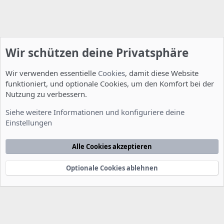
Wir schützen deine Privatsphäre
Wir verwenden essentielle
Cookies
, damit diese Website
funktioniert, und optionale Cookies, um den Komfort bei der
Nutzung zu verbessern.
Installation und Konfiguration
Siehe weitere Informationen und konfiguriere deine
Einstellungen
Cookies
Deutsch [Du]
Kontakt
Nutzungsbedingungen
Datenschutzerklärung
Hilfe
Alle Cookies akzeptieren
Startseite
R
S
S
Optionale Cookies ablehnen
®
Community platform by XenForo
© 2010-2022 XenForo Ltd.
-
Deutsch von
-
xenDach
©2010-2014
F
e
e
d