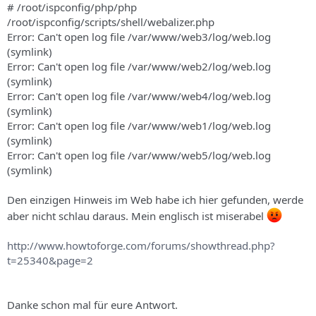
# /root/ispconfig/php/php
/root/ispconfig/scripts/shell/webalizer.php
Error: Can't open log file /var/www/web3/log/web.log
(symlink)
Error: Can't open log file /var/www/web2/log/web.log
(symlink)
Error: Can't open log file /var/www/web4/log/web.log
(symlink)
Error: Can't open log file /var/www/web1/log/web.log
(symlink)
Error: Can't open log file /var/www/web5/log/web.log
(symlink)
Den einzigen Hinweis im Web habe ich hier gefunden, werde
aber nicht schlau daraus. Mein englisch ist miserabel
http://www.howtoforge.com/forums/showthread.php?
t=25340&page=2
Danke schon mal für eure Antwort.