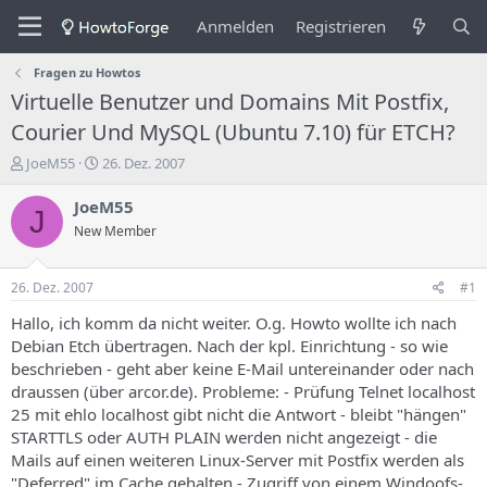
Anmelden
Registrieren
Fragen zu Howtos
Virtuelle Benutzer und Domains Mit Postfix,
Courier Und MySQL (Ubuntu 7.10) für ETCH?
E
E
JoeM55
26. Dez. 2007
r
r
s
s
JoeM55
J
t
t
New Member
e
e
l
l
l
l
26. Dez. 2007
#1
e
u
r
n
Hallo, ich komm da nicht weiter. O.g. Howto wollte ich nach
d
g
Debian Etch übertragen. Nach der kpl. Einrichtung - so wie
e
s
beschrieben - geht aber keine E-Mail untereinander oder nach
s
d
draussen (über arcor.de). Probleme: - Prüfung Telnet localhost
T
a
25 mit ehlo localhost gibt nicht die Antwort - bleibt "hängen"
h
t
STARTTLS oder AUTH PLAIN werden nicht angezeigt - die
e
u
m
m
Mails auf einen weiteren Linux-Server mit Postfix werden als
a
"Deferred" im Cache gehalten - Zugriff von einem Windoofs-