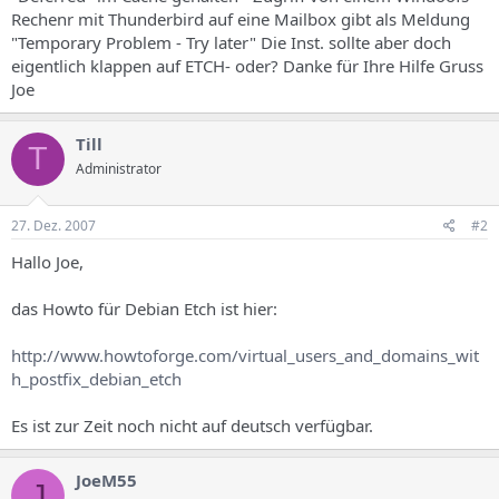
s
Rechenr mit Thunderbird auf eine Mailbox gibt als Meldung
"Temporary Problem - Try later" Die Inst. sollte aber doch
eigentlich klappen auf ETCH- oder? Danke für Ihre Hilfe Gruss
Joe
Till
T
Administrator
27. Dez. 2007
#2
Hallo Joe,
das Howto für Debian Etch ist hier:
http://www.howtoforge.com/virtual_users_and_domains_wit
h_postfix_debian_etch
Es ist zur Zeit noch nicht auf deutsch verfügbar.
JoeM55
J