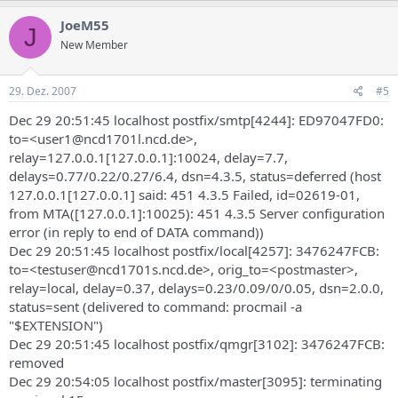
JoeM55
J
New Member
29. Dez. 2007
#5
Dec 29 20:51:45 localhost postfix/smtp[4244]: ED97047FD0:
to=<user1@ncd1701l.ncd.de>,
relay=127.0.0.1[127.0.0.1]:10024, delay=7.7,
delays=0.77/0.22/0.27/6.4, dsn=4.3.5, status=deferred (host
127.0.0.1[127.0.0.1] said: 451 4.3.5 Failed, id=02619-01,
from MTA([127.0.0.1]:10025): 451 4.3.5 Server configuration
error (in reply to end of DATA command))
Dec 29 20:51:45 localhost postfix/local[4257]: 3476247FCB:
to=<testuser@ncd1701s.ncd.de>, orig_to=<postmaster>,
relay=local, delay=0.37, delays=0.23/0.09/0/0.05, dsn=2.0.0,
status=sent (delivered to command: procmail -a
"$EXTENSION")
Dec 29 20:51:45 localhost postfix/qmgr[3102]: 3476247FCB:
removed
Dec 29 20:54:05 localhost postfix/master[3095]: terminating