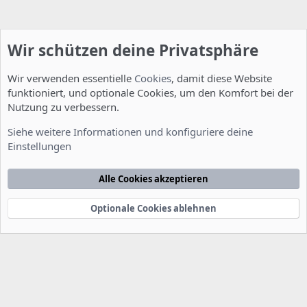
Wir schützen deine Privatsphäre
Wir verwenden essentielle
Cookies
, damit diese Website
funktioniert, und optionale Cookies, um den Komfort bei der
Nutzung zu verbessern.
Fragen zu Howtos
Siehe weitere Informationen und konfiguriere deine
Einstellungen
Cookies
Deutsch [Du]
Kontakt
Nutzungsbedingungen
Datenschutzerklärung
Hilfe
Alle Cookies akzeptieren
Startseite
R
S
S
Optionale Cookies ablehnen
®
Community platform by XenForo
© 2010-2022 XenForo Ltd.
-
Deutsch von
-
xenDach
©2010-2014
F
e
e
d