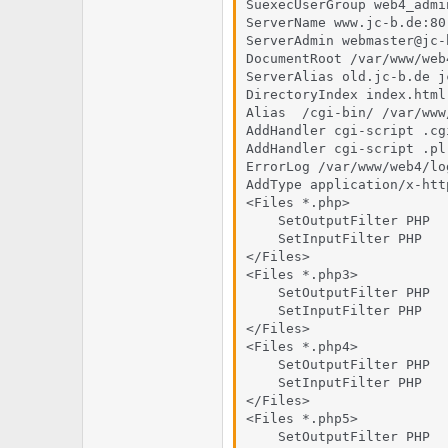
SuexecUserGroup web4_admin
ServerName www.jc-b.de:80

ServerAdmin webmaster@jc-b
DocumentRoot /var/www/web4
ServerAlias old.jc-b.de j
DirectoryIndex index.html
Alias  /cgi-bin/ /var/www
AddHandler cgi-script .cgi
AddHandler cgi-script .pl

ErrorLog /var/www/web4/lo
AddType application/x-htt
<Files *.php>

    SetOutputFilter PHP   
    SetInputFilter PHP

</Files>

<Files *.php3>

    SetOutputFilter PHP

    SetInputFilter PHP 

</Files>

<Files *.php4>

    SetOutputFilter PHP

    SetInputFilter PHP 

</Files>

<Files *.php5>

    SetOutputFilter PHP
