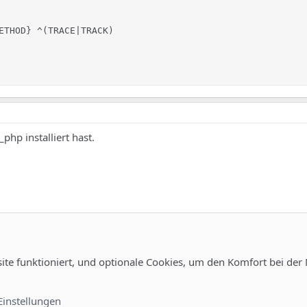
ETHOD} ^(TRACE|TRACK)

_php installiert hast.
orhanden. Ich wollte es mir einfach machen und hab die VMWar
site funktioniert, und optionale Cookies, um den Komfort bei der
genutzt. Dort war SuPHP
dabei und das konnte nicht funktioni
Einstellungen