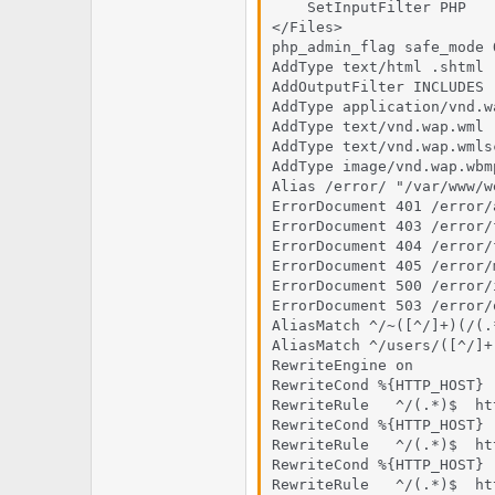
    SetInputFilter PHP 

</Files>

php_admin_flag safe_mode O
AddType text/html .shtml

AddOutputFilter INCLUDES .
AddType application/vnd.w
AddType text/vnd.wap.wml .
AddType text/vnd.wap.wmls
AddType image/vnd.wap.wbmp
Alias /error/ "/var/www/w
ErrorDocument 401 /error/
ErrorDocument 403 /error/
ErrorDocument 404 /error/
ErrorDocument 405 /error/
ErrorDocument 500 /error/
ErrorDocument 503 /error/
AliasMatch ^/~([^/]+)(/(.
AliasMatch ^/users/([^/]+
RewriteEngine on

RewriteCond %{HTTP_HOST} 
RewriteRule   ^/(.*)$  ht
RewriteCond %{HTTP_HOST} 
RewriteRule   ^/(.*)$  ht
RewriteCond %{HTTP_HOST} 
RewriteRule   ^/(.*)$  ht