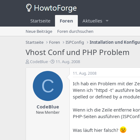
Startseite
Foren
Aktuelles
Neue Beiträge
Foren durchsuchen
Startseite
Foren
ISPConfig
Installation und Konfig
Vhost Conf und PHP Problem
E
E
CodeBlue
11. Aug. 2008
r
r
s
s
11. Aug. 2008
t
t
C
Ich hab ein Problem mit der Ze
e
e
l
l
Wenn ich "httpd -t" ausführe 
l
l
spelled or defined by a module 
e
u
CodeBlue
r
n
Wenn ich die Zeile entferne ko
d
g
New Member
PHP-Seiten ausführen (ISPConfi
e
s
s
d
T
a
Was läuft hier falsch?
h
t