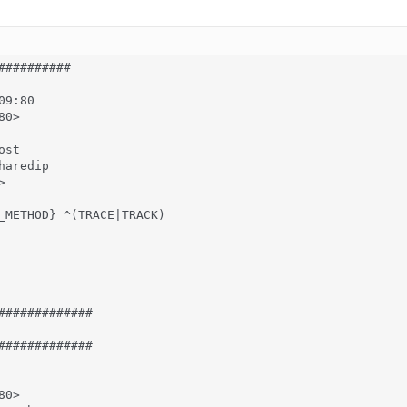
##########

9:80

0>

st

aredip

    

_METHOD} ^(TRACE|TRACK)

#############

#############

0>
