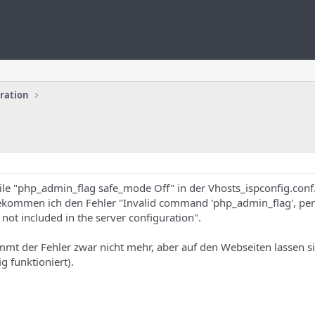
uration
ile "php_admin_flag safe_mode Off" in der Vhosts_ispconfig.conf
bekommen ich den Fehler "Invalid command 'php_admin_flag', pe
not included in the server configuration".
mmt der Fehler zwar nicht mehr, aber auf den Webseiten lassen s
g funktioniert).