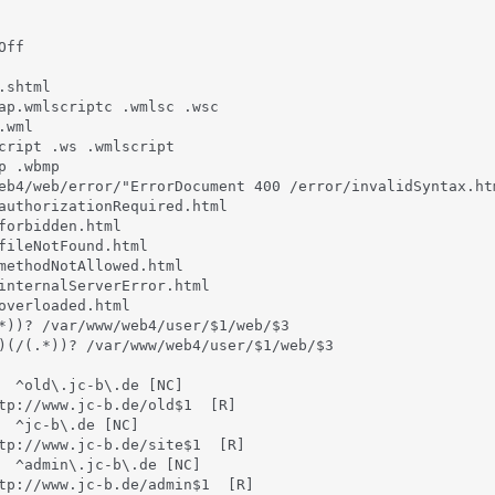
ff

shtml

ap.wmlscriptc .wmlsc .wsc

wml

cript .ws .wmlscript

 .wbmp

eb4/web/error/"ErrorDocument 400 /error/invalidSyntax.htm
authorizationRequired.html

forbidden.html

fileNotFound.html

methodNotAllowed.html

internalServerError.html

overloaded.html

*))? /var/www/web4/user/$1/web/$3

)(/(.*))? /var/www/web4/user/$1/web/$3

  ^old\.jc-b\.de [NC]

tp://www.jc-b.de/old$1  [R]

  ^jc-b\.de [NC]

tp://www.jc-b.de/site$1  [R]

  ^admin\.jc-b\.de [NC]

tp://www.jc-b.de/admin$1  [R]
