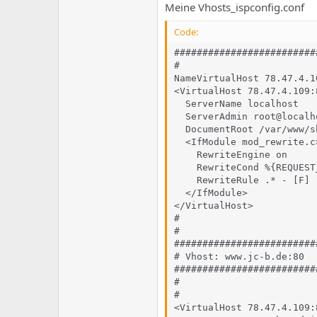
e
u
Meine Vhosts_ispconfig.conf
m
m
a
Code:
s
#########################
#

NameVirtualHost 78.47.4.10
<VirtualHost 78.47.4.109:8
  ServerName localhost

  ServerAdmin root@localho
  DocumentRoot /var/www/sh
  <IfModule mod_rewrite.c>
    RewriteEngine on  

    RewriteCond %{REQUEST
    RewriteRule .* - [F]

  </IfModule>

</VirtualHost>

#

#

#########################
# Vhost: www.jc-b.de:80

#########################
#

#

<VirtualHost 78.47.4.109:8