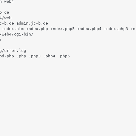
 web4

.de

/web

c-b.de admin.jc-b.de

 index.htm index.php index.php5 index.php4 index.php3 in
/web4/cgi-bin/



g/error.log

pd-php .php .php3 .php4 .php5


