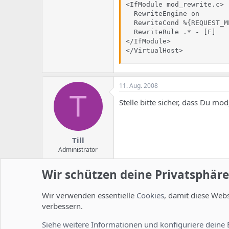
<IfModule mod_rewrite.c>

  RewriteEngine on

  RewriteCond %{REQUEST_M
  RewriteRule .* - [F]

</IfModule>

</VirtualHost>
11. Aug. 2008
T
Stelle bitte sicher, dass Du mod
Till
Administrator
Wir schützen deine Privatsphäre
11. Aug. 2008
C
Na super. mod_php war nicht v
Wir verwenden essentielle
Cookies
, damit diese Web
Virtualisierung mit ISPConfig 
verbessern.
Danke für die Mühe
Siehe weitere Informationen und konfiguriere deine 
CodeBlue