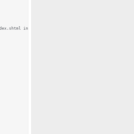
dex.shtml index.cgi index.pl index.jsp Default.htm defaul