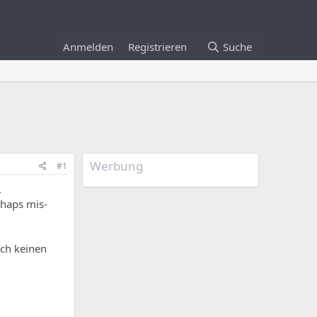
Anmelden
Registrieren
Suche
Werbung
#1
.
rhaps mis-
ich keinen