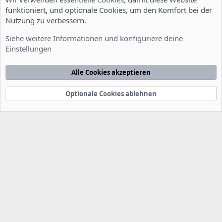
funktioniert, und optionale Cookies, um den Komfort bei der
Nutzung zu verbessern.
Allgemein
Siehe weitere Informationen und konfiguriere deine
Einstellungen
Cookies
Deutsch [Du]
Kontakt
Nutzungsbedingungen
Datenschutzerklärung
Hilfe
Alle Cookies akzeptieren
Startseite
R
S
S
Optionale Cookies ablehnen
®
Community platform by XenForo
© 2010-2022 XenForo Ltd.
-
Deutsch von
-
xenDach
©2010-2014
F
e
e
d