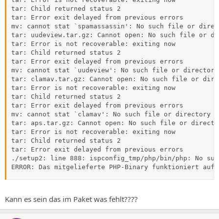
tar: Child returned status 2

tar: Error exit delayed from previous errors

mv: cannot stat `spamassassin': No such file or direct
tar: uudeview.tar.gz: Cannot open: No such file or dir
tar: Error is not recoverable: exiting now

tar: Child returned status 2

tar: Error exit delayed from previous errors

mv: cannot stat `uudeview': No such file or directory

tar: clamav.tar.gz: Cannot open: No such file or direc
tar: Error is not recoverable: exiting now

tar: Child returned status 2

tar: Error exit delayed from previous errors

mv: cannot stat `clamav': No such file or directory

tar: aps.tar.gz: Cannot open: No such file or director
tar: Error is not recoverable: exiting now

tar: Child returned status 2

tar: Error exit delayed from previous errors

./setup2: line 888: ispconfig_tmp/php/bin/php: No suc
ERROR: Das mitgelieferte PHP-Binary funktioniert auf 
Kann es sein das im Paket was fehlt????