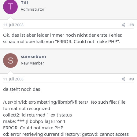
Till
T
Administrator
11. Juli 2008
#8
Ok, das ist aber leider immer noch nicht der erste Fehler.
schau mal oberhalb von "ERROR: Could not make PHP".
sumsebum
S
New Member
11. Juli 2008
#9
da steht noch das
/usr/bin/ld: ext/mbstring/libmbfl/filters/: No such file: File
format not recognized
collect2: ld returned 1 exit status
make: *** [libphp5.la] Error 1
ERROR: Could not make PHP
cd: error retrieving current directory: getcwd: cannot access