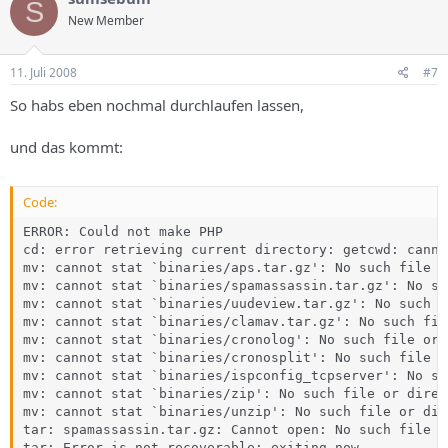
S
New Member
11. Juli 2008
#7
So habs eben nochmal durchlaufen lassen,
und das kommt:
Code:
ERROR: Could not make PHP

cd: error retrieving current directory: getcwd: canno
mv: cannot stat `binaries/aps.tar.gz': No such file o
mv: cannot stat `binaries/spamassassin.tar.gz': No su
mv: cannot stat `binaries/uudeview.tar.gz': No such f
mv: cannot stat `binaries/clamav.tar.gz': No such fil
mv: cannot stat `binaries/cronolog': No such file or 
mv: cannot stat `binaries/cronosplit': No such file o
mv: cannot stat `binaries/ispconfig_tcpserver': No su
mv: cannot stat `binaries/zip': No such file or direct
mv: cannot stat `binaries/unzip': No such file or dire
tar: spamassassin.tar.gz: Cannot open: No such file o
tar: Error is not recoverable: exiting now
