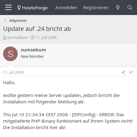
Anmelden
Registrieren
Allgemein
Update auf .24 bricht ab
E
E
sumsebum
11. Juli 2008
r
r
s
s
sumsebum
S
t
t
New Member
e
e
l
l
l
l
11. Juli 2008
#1
e
u
r
n
Hallo,
d
g
e
s
wollte gestern meine Server updaten, jedoch biricht die
s
d
Installation mit folgender Meldung ab:
T
a
h
t
Thu Jul 10 21:34:34 CEST 2008 - [ISPConfig] - ERROR: Das
e
u
m
m
mitgelieferte PHP-Binary funktioniert auf Ihrem System nicht!
a
Die Installation bricht hier ab!
s