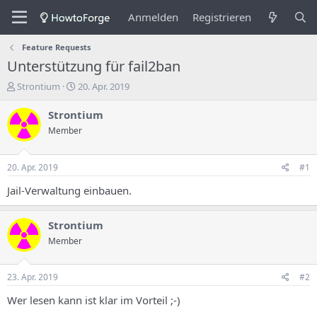
Anmelden
Registrieren
Feature Requests
Unterstützung für fail2ban
E
E
Strontium
20. Apr. 2019
r
r
s
s
Strontium
t
t
Member
e
e
l
l
l
l
20. Apr. 2019
#1
e
u
r
n
Jail-Verwaltung einbauen.
d
g
e
s
Strontium
s
d
T
a
Member
h
t
e
u
m
m
23. Apr. 2019
#2
a
Wer lesen kann ist klar im Vorteil ;-)
s