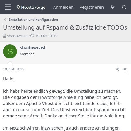
Anmelden
Registrieren
Installation und Konfiguration
Umstellung auf Rspamd & Zusätzliche TODOs
E
E
shadowcast
19. Okt. 2019
r
r
s
s
shadowcast
S
t
t
Member
e
e
l
l
l
l
19. Okt. 2019
#1
e
u
r
n
Hallo,
d
g
e
s
ich habs heute endlich gewagt, die Umstellung zu machen.
s
d
Die Angaben der
Howtoforge Anleitung
habe ich befolgt,
T
a
außer dem Apache Vhost der sieht leicht anders aus, führt
h
t
aber genauso zum Ziel. Das UI ist erreichbar, Rspamd macht
e
u
m
m
gerade seine Arbeit. Danke an dieser Stelle für die Anleitung.
a
s
Im Netz schwirren inzwischen ja auch andere Anleitungen,