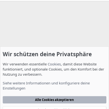
Wir schützen deine Privatsphäre
Wir verwenden essentielle
Cookies
, damit diese Website
funktioniert, und optionale Cookies, um den Komfort bei der
Nutzung zu verbessern.
Installation und Konfiguration
Siehe weitere Informationen und konfiguriere deine
Einstellungen
Cookies
Deutsch [Du]
Kontakt
Nutzungsbedingungen
Datenschutzerklärung
Hilfe
Alle Cookies akzeptieren
Startseite
R
S