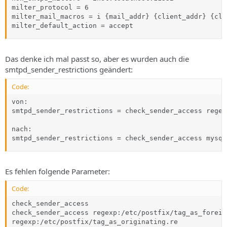
milter_protocol = 6

milter_mail_macros = i {mail_addr} {client_addr} {cli
milter_default_action = accept
Das denke ich mal passt so, aber es wurden auch die
smtpd_sender_restrictions geändert:
Code:
von:

smtpd_sender_restrictions = check_sender_access regex
nach:

smtpd_sender_restrictions = check_sender_access mysql
Es fehlen folgende Parameter:
Code:
check_sender_access

check_sender_access regexp:/etc/postfix/tag_as_foreign
regexp:/etc/postfix/tag_as_originating.re