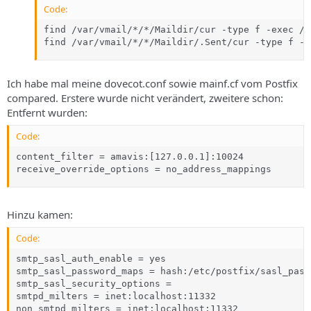
Code:
find /var/vmail/*/*/Maildir/cur -type f -exec /u
find /var/vmail/*/*/Maildir/.Sent/cur -type f -e
Ich habe mal meine dovecot.conf sowie mainf.cf vom Postfix
compared. Erstere wurde nicht verändert, zweitere schon:
Entfernt wurden:
Code:
content_filter = amavis:[127.0.0.1]:10024

receive_override_options = no_address_mappings
Hinzu kamen:
Code:
smtp_sasl_auth_enable = yes

smtp_sasl_password_maps = hash:/etc/postfix/sasl_passw
smtp_sasl_security_options =

smtpd_milters = inet:localhost:11332

non_smtpd_milters = inet:localhost:11332
