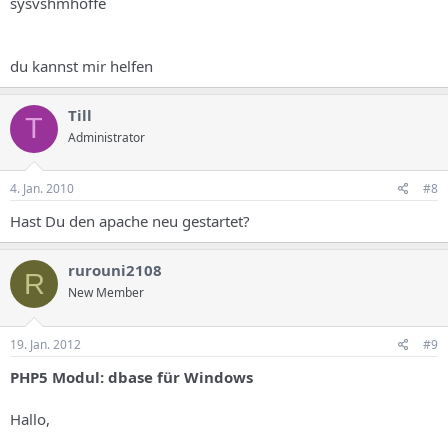
sysvshmhoffe
du kannst mir helfen
Till
T
Administrator
4. Jan. 2010
#8
Hast Du den apache neu gestartet?
rurouni2108
R
New Member
19. Jan. 2012
#9
PHP5 Modul: dbase für Windows
Hallo,