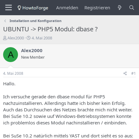
Anmelden
Registrieren
Installation und Konfiguration
UBUNTU -> PHP5 Modul: dbase ?
E
E
Alex2000
4. Mai 2008
r
r
s
s
Alex2000
A
t
t
New Member
e
e
l
l
l
l
4. Mai 2008
#1
e
u
r
n
Hallo.
d
g
e
s
Ich versuche gerade den dbase modul für PHP5
s
d
nachzuinstallieren. Allerdings hatte ich bisher kein Erfolg.
T
a
Auch das Durchsuchen des Netzes brachte mich nicht weiter.
h
t
Bei SuSe 10.2 sowie uuf Windows-Betriebssystemen konnte
e
u
m
m
ich problemlos dieses Modul nachinstallieren / einbinden.
a
s
Bei SuSe 10.2 natürlich mittels YAST und dort sieht es so aus: