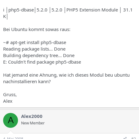
i │php5-dbase│5.2.0 │5.2.0 │PHP5 Extension Module │ 31.1
K│
Bei Ubuntu kommt sowas raus:
~# apt-get install php5-dbase
Reading package lists... Done
Building dependency tree... Done
E: Couldn't find package php5-dbase
Hat jemand eine Ahnung, wie ich dieses Modul beu ubuntu
nachinstallieren kann?
Gruss,
Alex
Alex2000
A
New Member
4. Mai 2008
#2