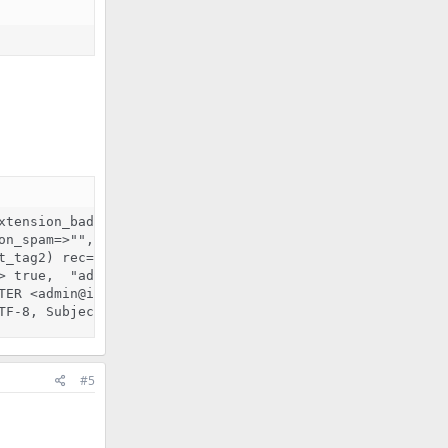
xtension_bad_header=>"", warnvirusrecip=>"N", warnbanned
on_spam=>"", addr_extension_banned=>"", addr_extension_b
t_tag2) rec=0, "admin@istrat.or" result: "☠ SPAM ☠"

> true,  "admin@istrat.or" matches, result="☠ SPAM ☠", ma
TER <admin@istrat.or>: score=19.592, tag=1, tag2=1, local
TF-8, Subject:  ☠ SPAM ☠Kann ich nicht finden ->  ☠ SPAM
#5