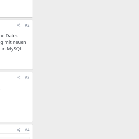
#2
ne Datei.
ung mit neuen
n in MySQL
#3
.
#4