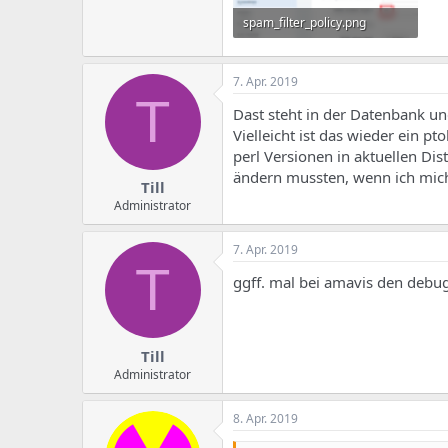
spam_filter_policy.png
48,9 KB · Aufrufe: 669
7. Apr. 2019
T
Dast steht in der Datenbank und
Vielleicht ist das wieder ein 
perl Versionen in aktuellen D
ändern mussten, wenn ich mich
Till
Administrator
7. Apr. 2019
T
ggff. mal bei amavis den debug
Till
Administrator
8. Apr. 2019