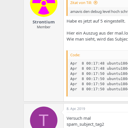
Zitat von Till:
amavis den debug level hoch sch
Habe es jetzt auf 5 eingestellt.
Strontium
Member
Hier ein Auszug aus der mail.l
Wie man sieht, wird das Subjec
Code:
Apr  8 00:17:48 ubuntu180
Apr  8 00:17:48 ubuntu180
Apr  8 00:17:50 ubuntu180
Apr  8 00:17:50 ubuntu180
Apr  8 00:17:50 ubuntu180
Apr  8 00:17:50 ubuntu180
8. Apr. 2019
T
Versuch mal
spam_subject_tag2