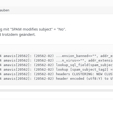
rauben
og mit "SPAM modifies subject" = "No".
t trotzdem geändert.
4 amavis[20562]: (20562-02) ...ension_banned=>"", addr_e
4 amavis[20562]: (20562-02) ...n_virus=>"", addr_extensi
4 amavis[20562]: (20562-02) lookup_sql_field(spam_subjec
4 amavis[20562]: (20562-02) lookup [spam_subject_tag2] =
4 amavis[20562]: (20562-02) headers CLUSTERING: NEW CLUS
4 amavis[20562]: (20562-02) header encoded (utf8:Y) to U