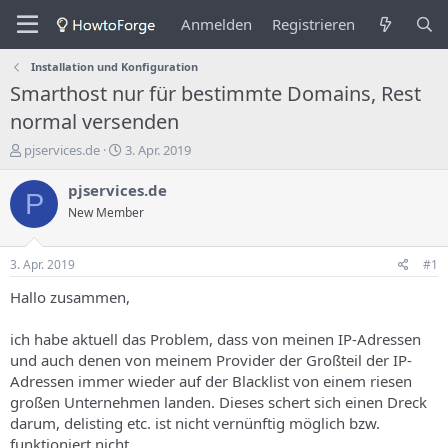
Anmelden
Registrieren
Installation und Konfiguration
Smarthost nur für bestimmte Domains, Rest
normal versenden
E
E
pjservices.de
3. Apr. 2019
r
r
s
s
pjservices.de
P
t
t
New Member
e
e
l
l
l
l
3. Apr. 2019
#1
e
u
r
n
Hallo zusammen,
d
g
e
s
ich habe aktuell das Problem, dass von meinen IP-Adressen
s
d
und auch denen von meinem Provider der Großteil der IP-
T
a
Adressen immer wieder auf der Blacklist von einem riesen
h
t
großen Unternehmen landen. Dieses schert sich einen Dreck
e
u
m
m
darum, delisting etc. ist nicht vernünftig möglich bzw.
a
funktioniert nicht.